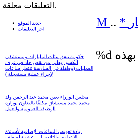
التعليقات مغلقة.
ر
*
..
M
جديد الموقع
اخر التعليقات
%d
حكومة تنفق مئات المليارات ومستشفى
الكسور يعاني من نقص حاد في غرف
العمليات (وطفلة في السادسة تنتظر ساعات
لإجراء عملية مستعجلة )
مجلس الوزراء يعين محمد عبد الرحمن ولد
محمد لحمد مستشارًا مكلفًا بالتعاون بوزارة
الوظيفة العمومية والعمل
زيادة تعويض الساعات الإضافية لأساتذة
الإعدادي والثانوي إلى عشرة أضعاف