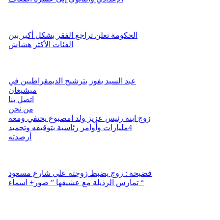
الحكومة تعلن تراجع الفقر بشكل أكبر بين
الفئات الأكثر هشاش
عبد السيد يفوز بترشيح الديمقراطيين في
ميشيغان
اتصل بنا
من نحن
زوج ابنة رئيس عزيز ولد امصبوع يختفي ومعه
4مليارات وأوامر رئاسية بتوقيفه وتجميد
أرصدته
فضيحة : زوج يضبط زوجته على شارع مسعود
تمارس الرذيلة مع عشيقها ” صور+ اسماء “