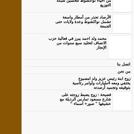
من أحياء نواكشوط لتحسين شبكة
التوزيع
الأرصاد تحذر من أمطار واسعة
تشمل نواكشوط وعدة ولايات حتى
الجمعة
محمد ولد احمد يبرز في فعالية حزب
الانصاف لتخليد سبع سنوات من
الإنجاز
اتصل بنا
من نحن
زوج ابنة رئيس عزيز ولد امصبوع
يختفي ومعه 4مليارات وأوامر رئاسية
بتوقيفه وتجميد أرصدته
فضيحة : زوج يضبط زوجته على
شارع مسعود تمارس الرذيلة مع
عشيقها ” صور+ اسماء “