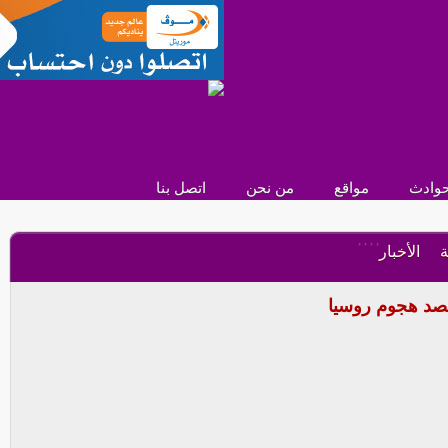
وادث
مواقع
من نحن
اتصل بنا
,
,
,
,
ة
الأخبار
 لصد هجوم روسيا