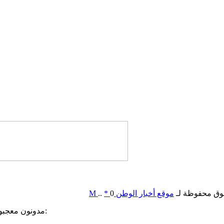
وق محفوظة لـ
موقع أخبار الوطن
0
*
..
M
مدونون معجبون بهذه: