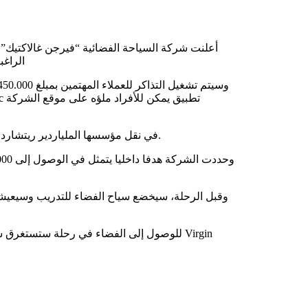
الراغب
ونجحت شركة Virgin Galactic في نقل مؤسسها الملياردير ريتشارد برانسون إلى الفضاء في يوليو الماضي.
وقبل الرحلة، سيخضع سياح الفضاء للتدريب وسيعيشو
للوصول إلى الفضاء في رحلة ستستغرق ساعة