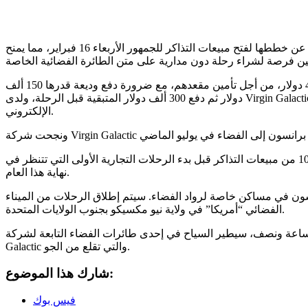
أعلنت شركة السياحة الفضائية “فيرجن غالاكتيك” عن خططها لفتح مبيعات التذاكر للجمهور الأربعاء 16 فبراير، مما يمنح
ين فرصة لشراء رحلة دون مدارية على متن الطائرة الفضائية الخاصة
وسيتم تشغيل التذاكر للعملاء المهتمين بمبلغ 450.000 دولار، من أجل تأمين مقعدهم، مع ضرورة دفع وديعة قدرها 150 ألف
دولار ثم دفع 300 ألف دولار المتبقية قبل الرحلة، ولدى Virgin Galactic تطبيق يمكن للأفراد ملؤه على موقع الشركة
الإلكتروني.
وحددت الشركة هدفا داخليا يتمثل في الوصول إلى 1000 من مبيعات التذاكر قبل بدء الرحلات التجارية الأولى التي تتنظر في
نهاية هذا العام.
ن في مساكن خاصة لرواد الفضاء. سيتم إطلاق الرحلات من الميناء
الفضائي “أمريكا” في ولاية نيو مكسيكو بجنوب الولايات المتحدة.
 ونصف، سيطير السياح في إحدى طائرات الفضاء التابعة لشركة Virgin
Galactic والتي تقلع من الجو.
شارك هذا الموضوع:
فيس بوك