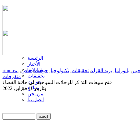
الرئيسة
الأخبار
مقابلات
خبار
,
بانوراما
,
بريد القراء
,
تحقيقات
,
تكنولوجيا
,
حوادث
,
خاص
,
,
rimnow
تحقيقات
متفرقات
حوادث
فتح مبيعات التذاكر للرحلات السياحية إلى حافة الفضاء
مواقع
بتاريخ 16 فبراير, 2022
من نحن
اتصل بنا