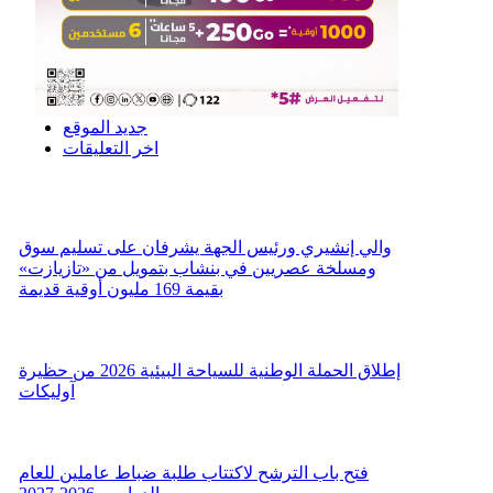
جديد الموقع
اخر التعليقات
والي إنشيري ورئيس الجهة يشرفان على تسليم سوق
ومسلخة عصريين في بنشاب بتمويل من «تازيازت»
بقيمة 169 مليون أوقية قديمة
إطلاق الحملة الوطنية للسياحة البيئية 2026 من حظيرة
آوليكات
فتح باب الترشح لاكتتاب طلبة ضباط عاملين للعام