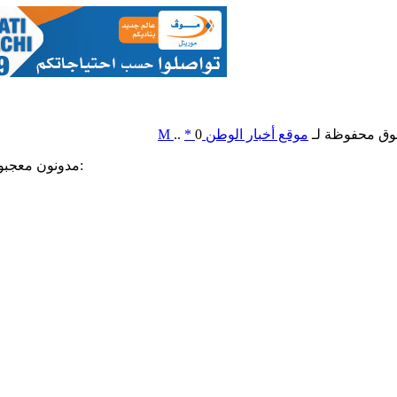
وق محفوظة لـ
موقع أخبار الوطن
0
*
..
M
مدونون معجبون بهذه: