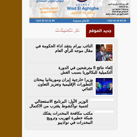
اخر التعليقات
جديد الموقع
النائب بيرام بنتقد اداء الحكومة في
مقال موجه للرأي العام
إلغاء نتائج 8 مترشحين في الدورة
التكميلية للبكالوريا بسبب الغش
وزيرا خارجية إيران وموريتانيا يبحثان
التطورات الإقليمية وتعزيز التعاون
الثنائي
الوزير الأول: البرنامج الاستعجالي
لتنمية نواكشوط يقترب من الاكتمال
مكتب مكافحة المخدرات يفكك
شبكة خطيرة لتهريب وترويج
المخدرات في نواذيبو