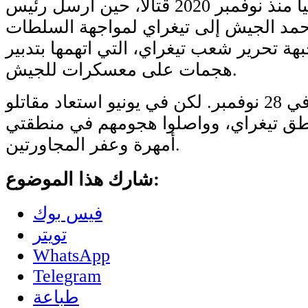
ويشهد شمال إثيوبيا منذ نوفمبر 2020 قتالا، حين أرسل رئيس
أحمد الجيش إلى تيغراي لمواجهة السلطات
جبهة تحرير شعب تيغراي، التي اتهمها بتدبير
هجمات على معسكرات للجيش.
وأعلن انتصاره في 28 نوفمبر. لكن في يونيو استعاد مقاتلو
طق تيغراي، وواصلوا هجومهم في منطقتي
أمهرة وعفر المجاورتين.
شارك هذا الموضوع:
فيس بوك
تويتر
WhatsApp
Telegram
طباعة