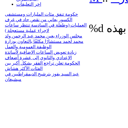
اخر التعليقات
حكومة تنفق مئات المليارات ومستشفى
الكسور يعاني من نقص حاد في غرف
%d
العمليات (وطفلة في السادسة تنتظر ساعات
لإجراء عملية مستعجلة )
مجلس الوزراء يعين محمد عبد الرحمن ولد
محمد لحمد مستشارًا مكلفًا بالتعاون بوزارة
الوظيفة العمومية والعمل
زيادة تعويض الساعات الإضافية لأساتذة
الإعدادي والثانوي إلى عشرة أضعاف
الحكومة تعلن تراجع الفقر بشكل أكبر بين
الفئات الأكثر هشاش
عبد السيد يفوز بترشيح الديمقراطيين في
ميشيغان