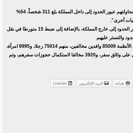
ولفتت الداخلية إلى أن “إجمالي من تم ضبطهم خلال محاولتهم عبور الحدود إلى داخل المملكة بلغ 311 شخصاً، 54%
وأوضح البيان أنه جرى ضبط 6 أشخاص لمحاولتهم عبور الحدود إلى خارج المملكة، بالإضافة إلى ضبط 15 متورطا في نقل
دود والتستر عليهم.
هذا وبلغ إجمالي من يتم إخضاعهم حاليا لإجراءات تنفيذ الأنظمة 85009 وافدين مخالفين، منهم 75014 رجلا، و9995 امرأة،
فيما أحيل 67641 مخالفا لبعثاتهم الدبلوماسية للحصول على وثائق سفر، و3920 مخالفا لاستكمال حجوزات سفرهم، وتم
طباعة
البريد الإلكتروني
LinkedIn