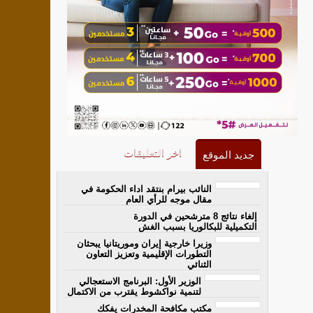
اخر التعليقات
جديد الموقع
النائب بيرام بنتقد اداء الحكومة في
مقال موجه للرأي العام
إلغاء نتائج 8 مترشحين في الدورة
التكميلية للبكالوريا بسبب الغش
وزيرا خارجية إيران وموريتانيا يبحثان
التطورات الإقليمية وتعزيز التعاون
الثنائي
الوزير الأول: البرنامج الاستعجالي
لتنمية نواكشوط يقترب من الاكتمال
مكتب مكافحة المخدرات يفكك