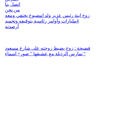
اتصل بنا
من نحن
زوج ابنة رئيس عزيز ولد امصبوع يختفي ومعه
4مليارات وأوامر رئاسية بتوقيفه وتجميد
أرصدته
فضيحة : زوج يضبط زوجته على شارع مسعود
تمارس الرذيلة مع عشيقها ” صور+ اسماء “