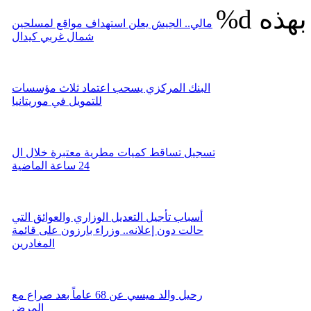
%d
مالي.. الجيش يعلن استهداف مواقع لمسلحين
شمال غربي كيدال
البنك المركزي يسحب اعتماد ثلاث مؤسسات
للتمويل في موريتانيا
تسجيل تساقط كميات مطرية معتبرة خلال ال
24 ساعة الماضية
أسباب تأجيل التعديل الوزاري والعوائق التي
حالت دون إعلانه.. وزراء بارزون على قائمة
المغادرين
رحيل والد ميسي عن 68 عاماً بعد صراع مع
المرض