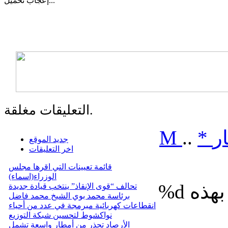
تحميل...
إعجاب
التعليقات مغلقة.
ر
*
..
M
جديد الموقع
اخر التعليقات
قائمة تعيينات التي اقرها مجلس
الوزراء(اسماء)
%d
تحالف “قوى الإنقاذ” ينتخب قيادة جديدة
برئاسة محمد بوي الشيخ محمد فاضل
انقطاعات كهربائية مبرمجة في عدد من أحياء
نواكشوط لتحسين شبكة التوزيع
الأرصاد تحذر من أمطار واسعة تشمل