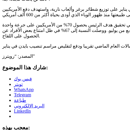
يناير على توزيع شطائر برغر وألعاب نارية، واستهدف دفع الأمريكيين
رغم ذلك، أخفقت الولايات المتحدة، بفارق ضئيل، في تحقيق هدف الرئيس بحصول 70% من الأمريكيين على جرعة واحدة
على الأقل من اللقاح الواقي من الفيروس بحلول الرابع من يوليو. ووصلت النسبة إلى 67% في ظل امتناع بعض الأفراد عن
الحصول على اللقاح.
المصدر: “رويترز”
شارك هذا الموضوع:
فيس بوك
تويتر
WhatsApp
Telegram
طباعة
البريد الإلكتروني
LinkedIn
معجب بهذه: