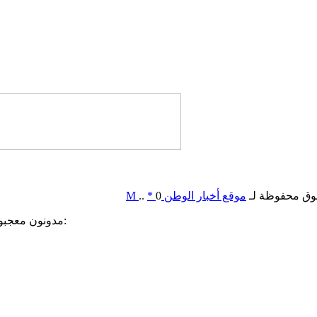
وق محفوظة لـ
موقع أخبار الوطن
0
*
..
M
مدونون معجبون بهذه: