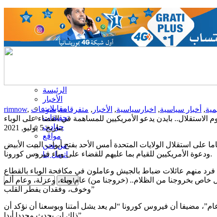
الرئيسة
الأخبار
مقابلات
مية
,
أخبار سياسية
,
اخبارسياسية
,
الأخبار
,
متفرقات
,
منوعات
,
rimnow
تحقيقات
م الاستقلال.. بايدن يدعو الأمريكيين للمساهمة في القضاء على الوباء
حوادث
بتاريخ 5 يوليو, 2021
مواقع
ل الرئيس الأمريكي جو بايدن بذكرى مرور 245 عاما على استقلال الولايات المتحدة أمس الأحد بفتح أبواب البيت الأبيض
من نحن
ودعوة الأمريكيين للقيام بما عليهم للقضاء على وباء فيروس كورونا.
اتصل بنا
فرد منهم عائلات ضباط بالجيش وعاملون في مكافحة الوباء بالقطاع
ال خاص بخروجنا من الظلام.. (خروجنا من) عام وباء، وعزلة، وعام ألم
وخوف، وفقدان يفطر القلب”
بل عام”، مضيفا أن فيروس كورونا “لم يعد يشل أمتنا وبوسعنا أن نؤكد أن
ذلك لن يحدث مجددا أبدا”.