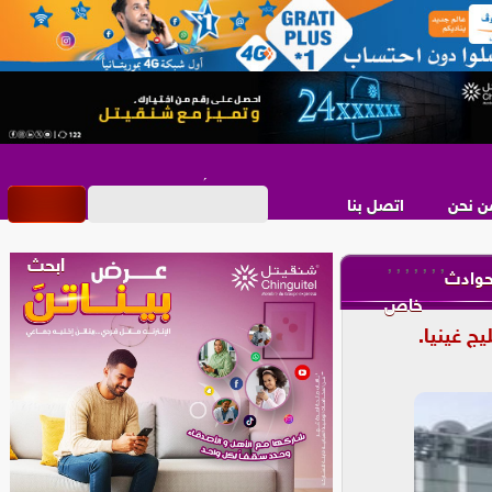
ن نحن
اتصل بنا
,
,
,
,
,
,
,
وادث
خاص