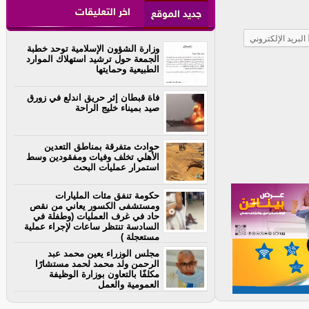
اخر التعليقات
جديد الموقع
البريد الإلكتروني
وزارة الشؤون الإسلامية توحد خطبة
الجمعة حول ترشيد استهلاك الموارد
الطبيعية وحمايتها
فاة قبطان إثر حريق اندلع في زورق
صيد بميناء خليج الراحة
حوادث متفرقة بمناطق التعدين
الأهلي تخلف وفيات ومفقودين وسط
استمرار عمليات البحث
حكومة تنفق مئات المليارات
ومستشفى الكسور يعاني من نقص
حاد في غرف العمليات (وطفلة في
السادسة تنتظر ساعات لإجراء عملية
مستعجلة )
مجلس الوزراء يعين محمد عبد
الرحمن ولد محمد لحمد مستشارًا
مكلفًا بالتعاون بوزارة الوظيفة
العمومية والعمل