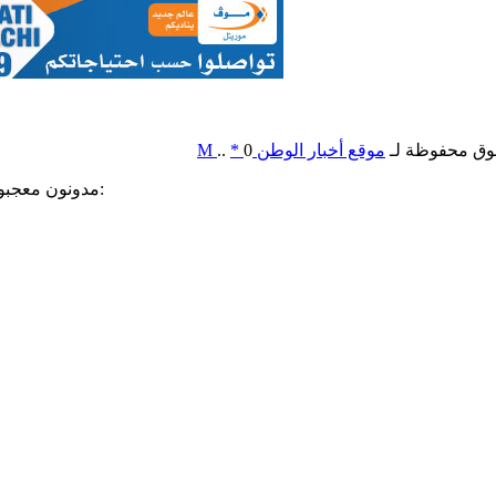
وق محفوظة لـ
موقع أخبار الوطن
0
*
..
M
مدونون معجبون بهذه: