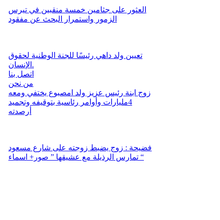
العثور على جثامين خمسة منقبين في تيرس
الزمور واستمرار البحث عن مفقود
تعيين ولد داهي رئيسًا للجنة الوطنية لحقوق
الإنسان.
اتصل بنا
من نحن
زوج ابنة رئيس عزيز ولد امصبوع يختفي ومعه
4مليارات وأوامر رئاسية بتوقيفه وتجميد
أرصدته
فضيحة : زوج يضبط زوجته على شارع مسعود
تمارس الرذيلة مع عشيقها ” صور+ اسماء “