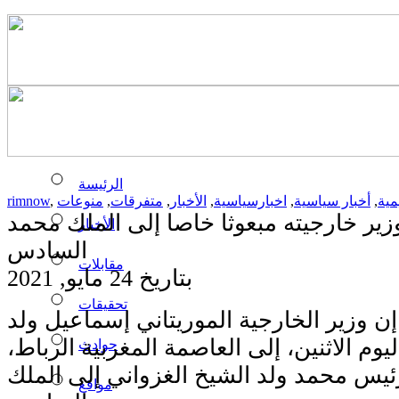
الرئيسة
مية
,
أخبار سياسية
,
اخبارسياسية
,
الأخبار
,
متفرقات
,
منوعات
,
rimnow
وزير خارجيته مبعوثا خاصا إلى الملك محمد
الأخبار
السادس
مقابلات
بتاريخ 24 مايو, 2021
تحقيقات
ن وزير الخارجية الموريتاني إسماعيل ولد
وم الاثنين، إلى العاصمة المغربية الرباط،
حوادث
ئيس محمد ولد الشيخ الغزواني إلى الملك
مواقع