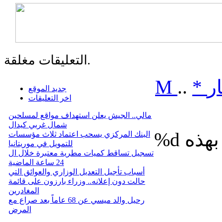
التعليقات مغلقة.
ر
*
..
M
جديد الموقع
اخر التعليقات
مالي.. الجيش يعلن استهداف مواقع لمسلحين
شمال غربي كيدال
%d
البنك المركزي يسحب اعتماد ثلاث مؤسسات
للتمويل في موريتانيا
تسجيل تساقط كميات مطرية معتبرة خلال ال
24 ساعة الماضية
أسباب تأجيل التعديل الوزاري والعوائق التي
حالت دون إعلانه.. وزراء بارزون على قائمة
المغادرين
رحيل والد ميسي عن 68 عاماً بعد صراع مع
المرض