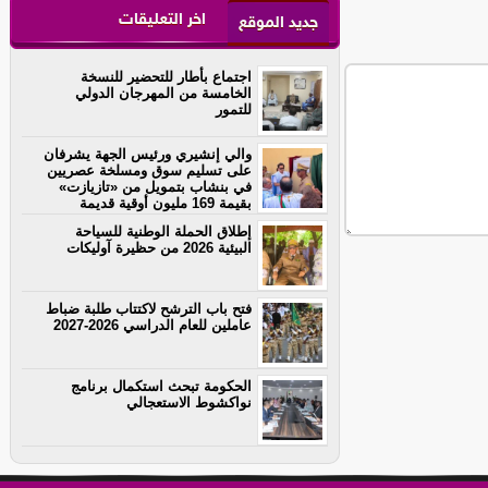
اخر التعليقات
جديد الموقع
اجتماع بأطار للتحضير للنسخة
الخامسة من المهرجان الدولي
للتمور
والي إنشيري ورئيس الجهة يشرفان
على تسليم سوق ومسلخة عصريين
في بنشاب بتمويل من «تازيازت»
بقيمة 169 مليون أوقية قديمة
إطلاق الحملة الوطنية للسياحة
البيئية 2026 من حظيرة آوليكات
فتح باب الترشح لاكتتاب طلبة ضباط
عاملين للعام الدراسي 2026-2027
الحكومة تبحث استكمال برنامج
نواكشوط الاستعجالي