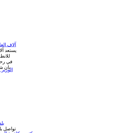
آلاف الع
يستعد آل
للانط
في رحلة
بان شر
الوزير 
بل
تواصل بل