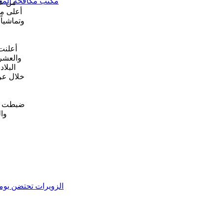
مكتب مكافحة المخد
من عا
أعلى مس
وتماشياً
أعلنت 
والعشري
ضبطت وح
وا
الزويرات تحتضن يوما