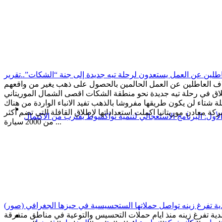
اطلين عن العمل يستعدون لرحلة تيه جديدة إلى جنة “الشكات”..تقرير
اف العاطلين عن العمل الحالمين بالحصول على ذهب يغير من واقعهم
لاق في رحلة تيه جديدة نحو منطقة الشكات اقصى الشمال الموريتاني
 شتاء لن يكون طريقها مفروشا بالذهب تفيد الانباء الواردة من هناك
كة معادن موريتانيا اكملت استعداداتها لإطلاق القافلة التي تضم أكثر
الأول: البرنامج الاستعجالي لتنمية نواكشوط يقترب من الاكتمال
من 2000 سيارة ...
دية تفرغ زينه تواصل حملاتها الستحسيسية في حيزها الجغرافي (صور)
دية تفرغ زينه منذ ايام حملات التحسيس والتوعية في مناطق متفرقة