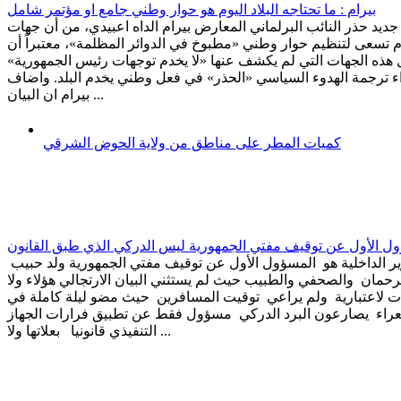
بيرام : ما تحتاجه البلاد اليوم هو حوار وطني جامع او مؤتمر شامل
جديد حذر النائب البرلماني المعارض بيرام الداه اعبيدي، من أن جهات
 تسعى لتنظيم حوار وطني «مطبوخ في الدوائر المظلمة»، معتبراً أن
هذه الجهات التي لم يكشف عنها «لا يخدم توجهات رئيس الجمهورية»
ء ترجمة الهدوء السياسي «الحذر» في فعل وطني يخدم البلد. واضاف
بيرام ان البيان ...
كميات المطر على مناطق من ولاية الحوض الشرقي
ؤول الأول عن توقيف مفتي الجمهورية ليس الدركي الذي طبق القانون
ر الداخلية هو المسؤول الأول عن توقيف مفتي الجمهورية ولد حبيب
رحمان والصحفي والطبيب حيث لم يستثني البيان الارتجالي هؤلاء ولا
 لاعتبارية ولم يراعي توقيت المسافرين حيث مضو ليلة كاملة في
عراء يصارعون البرد الدركي مسؤول فقط عن تطبيق فرارات الجهاز
التنفيذي قانونيا بعلاتها ولا ...