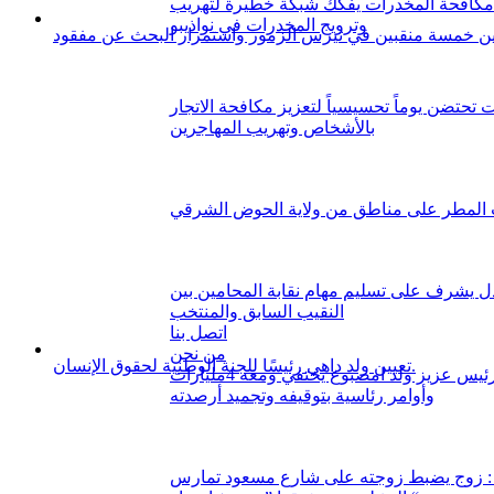
كافحة المخدرات يفكك شبكة خطيرة لتهريب
وترويج المخدرات في نواذيبو
ين خمسة منقبين في تيرس الزمور واستمرار البحث عن مفقود
ت تحتضن يوماً تحسيسياً لتعزيز مكافحة الاتجار
بالأشخاص وتهريب المهاجرين
المطر على مناطق من ولاية الحوض الشرقي
دل يشرف على تسليم مهام نقابة المحامين بين
النقيب السابق والمنتخب
اتصل بنا
من نحن
تعيين ولد داهي رئيسًا للجنة الوطنية لحقوق الإنسان.
زوج ابنة رئيس عزيز ولد امصبوع يختفي ومعه 4مليارات
وأوامر رئاسية بتوقيفه وتجميد أرصدته
 زوج يضبط زوجته على شارع مسعود تمارس