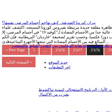
نيران كورونا الصديقة.. كيف تهاجم أجسام المرضى نفسها؟
اهرة مقلقة جديدة مرتبطة بفيروس كورونا المستجد، اكتشف علماء
مستويات عالية جدا من الأجسام المضادة لـ”كوفيد 19″ في أجسام المرضى، إلا
عب دورا عكسيا. وحسب تقرير لصحيفة “غارديان” البريطانية، فإن الكم
المبالغ فيه من الأجسام المضادة التي تنتجها الأجهزة المناعية لدى ...
على تسليم مهام نقابة المحامين بين النقيب السابق والمنتخب
« Prev Page
1
…
3٬676
3٬677
3٬678
3٬
الصفحة التالية «
جديد الموقع
اخر التعليقات
ير الأول: البرنامج الاستعجالي لتنمية نواكشوط
يقترب من الاكتمال