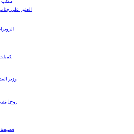
مكتب م
العثور على جثام
الزويرا
كميات 
وزير الع
فضيحة :