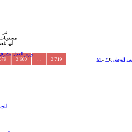
في ظ
أنها تل
وزير العدل يشرف 
…
679
3٬680
3٬719
بار الوطن
0
*
..
M
الوز