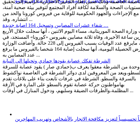
رات يفكك شبكة خطيرة لتهريب وترويج المخدرات في نواذيبو
صمة العاصمة وذلك ضمن إطار التدابير الاحترازية الرامية إلى تحقيق
تويات الصحة والسلامة لكافة أفراد المجتمع لتوفير بيئة صحية آمنة،
 مع الإجراءات والجهود الحكومية للوقاية من فيروس كورونا والحد من
انتشاره. وقد ...
شفاء عشرات المصابين وتسجيل 164 اصابة جديدة …
وزارة الصحة الموريتانية، مساء اليوم الاثنين ، أنها سجلت خلال الأربع
ن ساعة الأخيرة، وفاة ثلاثة مصابين بفيروس «كورونا» المستجد، في
البلاد، مايرفع عدد الوفيات بسبب الفيروس إلى 228 حالة. وأضافت الوزارة
خلال عرض الحصيلة اليومية، أنها سجلت إصابة 164 شخصا بالفيروس ما يرفع
عدد المصابين به ...
الشرطة تفكك عصابة يقودها حمادي وتحيلها الى النيابة
دة من الشرطة معقوا يعرف ب(حمادي صار ) يقود عصابة للسرقة
لسطو،ويعد من المعروفين لدى دوائر الشرطة في العاصمة نواكشوط
بالسرقة والسطو. الشرطة في عرفات تابعت بناء على بلاغات تقدم
بهامواطنون حركة عصابة تقوم بالسطو على المارة في الأزقة
المظلمة،والطرقات الضيقة وسلبهم، ودخول المنازل في أوقات ...
ً تحسيسياً لتعزيز مكافحة الاتجار بالأشخاص وتهريب المهاجرين