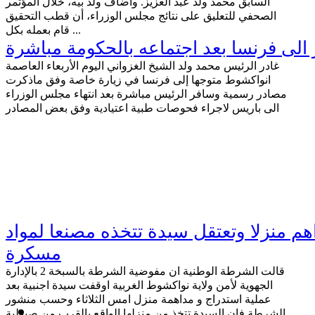
السابق محمد ولد عبد العزيز. وأضاف ولد بيه، خلال المؤتمر
الصحفي للتعليق على نتائج مجلس الوزراء، أن قطب التحقيق
قام بعمله بكل ...
ر الى فرنسا بعد اجتماعه بالحكومة مباشرة
غادر الرئيس محمد ولد الشيخ الغزواني اليوم الأربعاء العاصمة
انواكشوط متوجها إلى فرنسا في زيارة خاصة وفق ماذكرت
مصادر رسمية وسافر الرئيس مباشرة بعد انتهاء مجلس الوزراء
الى باريس لاجراء فحوصات طبية اعتيادية وفق بعض المصادر
داهم منزلا وتعتقل سيدة تتخذه مصنعا لمواد
مسكرة
قالت الشرطة الوطنية ان مفوضية الشرطة بالسبخة 2 بالإدارة
الجهوية لأمن ولاية نواكشوط الغربية اوقفت سيدة اجنبية بعد
عملية استدراج و مداهمة منزل امس الثلاثاء وحسب منشور
الشرطة فان السيدة تتخذ من منزلها الواقع بالقرب من صيدلية