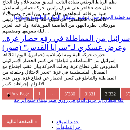
نظم الرباط الوطني بقيادة النائب السابق محمد غلام ولد الحاج
حفل عشاء فاخر على شرف رئيس حركة حماس اسماعيل
هنية ورفاقه المجاهدين حفل جمع بين الفرح بضيوف لا
د خطبة الجمعة حول ترشيد استهلاك الموارد الطبيعية وحمايتها
كالضيوف المجاهدين في سبيل الله واعتقال أول رئيس
موريتاني يطرد اليهود من العاصمة الموريتانية ولد عبد العزيز
ليلة بضويفها ومضيفهم ...
رائيل من المماطلة في رفع حصار غزة..
وعرض عسكري لـ”سرايا القدس” (صور)
حذرت حركة المقاومة الإسلامية (حماس)، اليوم الثلاثاء،
إسرائيل من “المماطلة والتباطؤ” في كسر الحصار الإسرائيلي
المفروض على قطاع غزة. وقالت الحركة بيان عقب اجتماع مع
الفصائل الفلسطينية في غزة: “نحذر الاحتلال وحلفائه من
المماطلة والتباطؤ في كسر الحصار عن قطاع غزة، ومن عدم
الالتزام بإجراءات كسر ...
« Prev Page
1
…
3٬330
3٬331
3٬332
3٬
فاة قبطان إثر حريق اندلع في زورق صيد بميناء خليج الراحة
الصفحة التالية «
جديد الموقع
اخر التعليقات