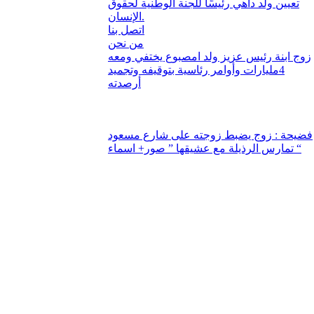
تعيين ولد داهي رئيسًا للجنة الوطنية لحقوق
الإنسان.
اتصل بنا
من نحن
زوج ابنة رئيس عزيز ولد امصبوع يختفي ومعه
4مليارات وأوامر رئاسية بتوقيفه وتجميد
أرصدته
فضيحة : زوج يضبط زوجته على شارع مسعود
تمارس الرذيلة مع عشيقها ” صور+ اسماء “