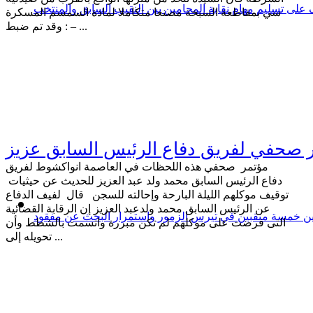
على تسليم مهام نقابة المحامين بين النقيب السابق والمنتخب
سي بمقاطعة السبخة مصنعا متكاملا لمادة السمسم المسكرة
وقد تم ضبط : – ...
 صحفي لفريق دفاع الرئيس السابق عزيز
مؤتمر صحفي هذه اللحظات في العاصمة انواكشوط لفريق
دفاع الرئيس السابق محمد ولد عبد العزيز للحديث عن حيثيات
توقيف موكلهم الليلة البارحة وإحالته للسجن قال لفيف الدفاع
عن الرئيس السابق محمد ولدعبد العزيز إن الرقابة القضائية
ين خمسة منقبين في تيرس الزمور واستمرار البحث عن مفقود
التى فرضت على موكلهم لم تكن مبررة واتسمت بالشطط وأن
تحويله إلى ...