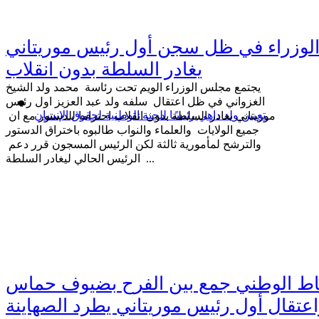
لوزراء في ظل سجن أول رئيس موريتاني
يغادر السلطة بدون انقلاب
يجتمع مجلس الوزراء الويم تحت رئاسة محمد ولد الشيخ
الغزواني في ظل اعتقال سلفه ولد عبد العزيز اول رئيس
تعيين ولد داهي رئيسًا للجنة الوطنية لحقوق الإنسان.
موريتاني يغادر السلطة بدون انقلاب احتراما للدستور مع ان
جميع الولايات والعلماء والنواب طالبوه باختراق الدستور
والترشح لمأمورية ثالثة لكن الرئيس المسجون قرر دعم
الرئيس الحالي ليغادر السلطة ...
اط الوطني جمع بين الفرح بضيوف حماس
عتقال أول رئيس موريتاني يطرد الصهاينة