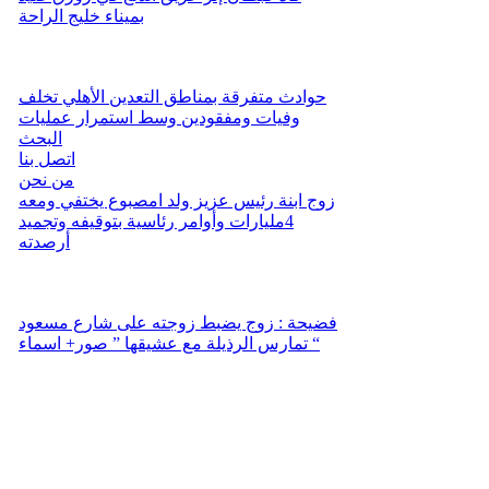
بميناء خليج الراحة
حوادث متفرقة بمناطق التعدين الأهلي تخلف
وفيات ومفقودين وسط استمرار عمليات
البحث
اتصل بنا
من نحن
زوج ابنة رئيس عزيز ولد امصبوع يختفي ومعه
4مليارات وأوامر رئاسية بتوقيفه وتجميد
أرصدته
فضيحة : زوج يضبط زوجته على شارع مسعود
تمارس الرذيلة مع عشيقها ” صور+ اسماء “