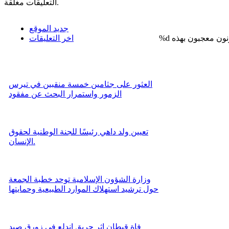
التعليقات مغلقة.
جديد الموقع
%d
اخر التعليقات
العثور على جثامين خمسة منقبين في تيرس
الزمور واستمرار البحث عن مفقود
تعيين ولد داهي رئيسًا للجنة الوطنية لحقوق
الإنسان.
وزارة الشؤون الإسلامية توحد خطبة الجمعة
حول ترشيد استهلاك الموارد الطبيعية وحمايتها
فاة قبطان إثر حريق اندلع في زورق صيد