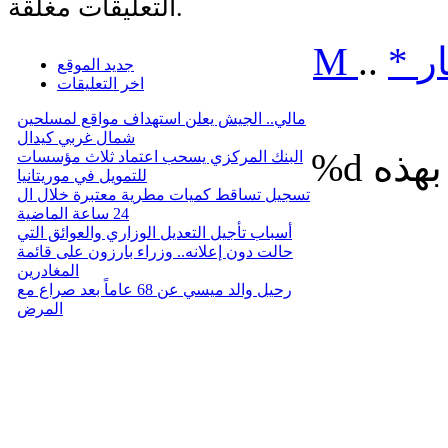
التعليقات مغلقة.
ر
*
..
M
جديد الموقع
اخر التعليقات
مالي.. الجيش يعلن استهداف مواقع لمسلحين
شمال غربي كيدال
%d
البنك المركزي يسحب اعتماد ثلاث مؤسسات
للتمويل في موريتانيا
تسجيل تساقط كميات مطرية معتبرة خلال ال
24 ساعة الماضية
أسباب تأجيل التعديل الوزاري والعوائق التي
حالت دون إعلانه.. وزراء بارزون على قائمة
المغادرين
رحيل والد ميسي عن 68 عاماً بعد صراع مع
المرض