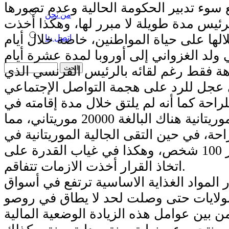
سوء تدبير الحكومة الحالية وعدم تصورها
من نحن
رئيس مدة طويلة لا مبرر لها، وهكذا أخذت
لها على حياة المواطنين، خاصة خلال أيام
اتصل بنا
ولد الغزواني إلى أوروبا لمدة عشرة أيام
هة فقط رغم لقائه بالرئيس الفرنسي الذي
ى عجل للرد على هجمة التواصل الإجتماعي
احة كما أنه لم يلتق خلال مدة إقامته في
فرنسا بالجالية الموريتانية هناك البالغة 20000 موريتاني، مما
احة، في حين التقى الجالية الموريتانية في
بريطانيا التي لاتجاوز 100 شخص، وهكذا في غياب القدرة على
اتخاذ القرار أخذت الازمات تتفاقم.
لمواد الغذاية الاساسية ترتفع في أسواق
من بين عوامل هذه الزيادة الوضعية المالية