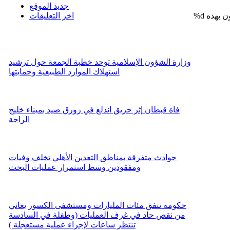
جديد الموقع
%d
اخر التعليقات
وزارة الشؤون الإسلامية توحد خطبة الجمعة حول ترشيد
استهلاك الموارد الطبيعية وحمايتها
فاة قبطان إثر حريق اندلع في زورق صيد بميناء خليج
الراحة
حوادث متفرقة بمناطق التعدين الأهلي تخلف وفيات
ومفقودين وسط استمرار عمليات البحث
حكومة تنفق مئات المليارات ومستشفى الكسور يعاني
من نقص حاد في غرف العمليات (وطفلة في السادسة
تنتظر ساعات لإجراء عملية مستعجلة )