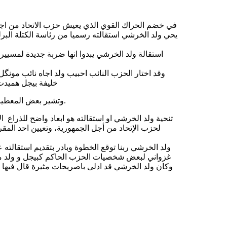
في خضم الحراك القوي الذي يعيش حزب الاتحاد من اجل 
يحي ولد الخرشي استقالته رسميا من رئاسة الكتلة البرلم
استقالة ولد الخرشي يبدوا انها ضربة جديدة لمسيي
وقد اختار الحزب النائب احبيب ولد اجاه نائب مونگل
خليفة بيجل هميدت 
وتشير بعض المعطيات الى أن الحزب سيختار النائب حمادي ولد اميمو لشغل هذا المنصب.
تنحية ولد الخرشي او استقالته هو ابعاد واضح للذراع ا
لحزب الإتحاد من أجل الجمهورية، وتعيين احد ال
ولد الخرشي ربنا توقع الخطوة وبادر بتقديم استقالت
غزواني لبعض شخصيات الحزب الحاكم كبيجل و ولد مح
وكان ولد الخرشي قد ادلى باصريحات مثيرة قال فيها