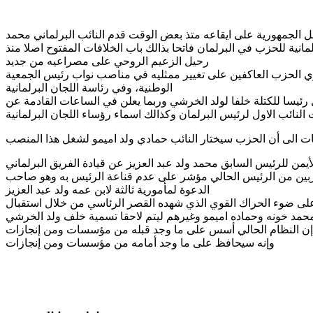
الجمهورية على ايقاعه متذ بعض الوقت قدم النائب البرلماني محمد
انية للحزب في البرلمان فاتحا بذالك باب الخلافات المفتوح اصلا منذ
رحيل الزعيم الروحي على مصراعيه من جديد
ري الحزب العاكفين على تغيير ممثليه في مناصب نواب رئيس الجمعية
الوطنية، وفي رئاسة اللجان البرلمانية
 رئيسا للكتلة خلفا لولد الخرشي وربما يعلن في الساعات القادمة عن
النائب الاول لرئيس البرلمان وكذالك اسماء رؤساء اللجان البرلمانية
لأيمن للرئيس السابق محمد ولد عبد العزيز عن قيادة الفريق البرلماني
مقربين من الرئيس الحالي مؤشر على عدم قناعة الرئيس به وهو صاحب
الدعوة لمأمورية ثالثة لابن عمه ولد عبد العزيز
ه على ضوء الحراك القوي الذي شهده القصر الرئاسي من خلال استقبال
مد خونه وحماده اميمو وغيرهم ليتم لاحقا تسمية خلف ولد الخرشي
 إن النظام الحالي أسس على ما وجد قبله من مؤسسات ومن إنجازات
وإنه سيحافظ على ما وجد أمامه من مؤسسات ومن إنجازات