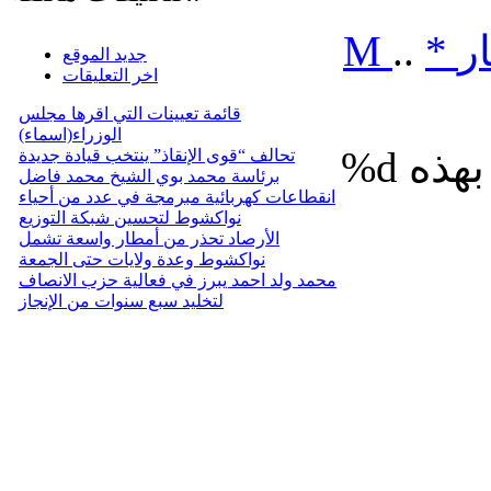
ر
*
..
M
جديد الموقع
اخر التعليقات
قائمة تعيينات التي اقرها مجلس
الوزراء(اسماء)
%d
تحالف “قوى الإنقاذ” ينتخب قيادة جديدة
برئاسة محمد بوي الشيخ محمد فاضل
انقطاعات كهربائية مبرمجة في عدد من أحياء
نواكشوط لتحسين شبكة التوزيع
الأرصاد تحذر من أمطار واسعة تشمل
نواكشوط وعدة ولايات حتى الجمعة
محمد ولد احمد يبرز في فعالية حزب الانصاف
لتخليد سبع سنوات من الإنجاز