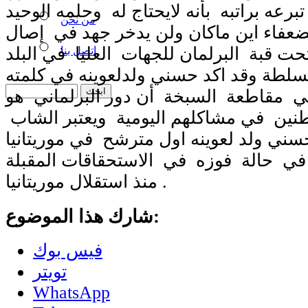
برعه براتبه بأنه لايحتاج له وحلمه الوحيد
من نحن
عفاء اين ماكان ولن يدخر جهد في إصال
ت قبة البرلمان للجهات العليا في البلد
اتصل بنا
سلطة وقد اكد حسني ولدلعوينه في كلمته
ي مقاطعة السبخة أن دور البرلماني هو
نين في مشاكلهم اليومية ويعتبر الشاب
سني ولد لعوينه اول مترشح في موريتانيا
ه في حالة فوزه في الاستحقاقات المقبلة
منذ استقلال موريتانيا .
شارك هذا الموضوع:
فيس بوك
تويتر
WhatsApp