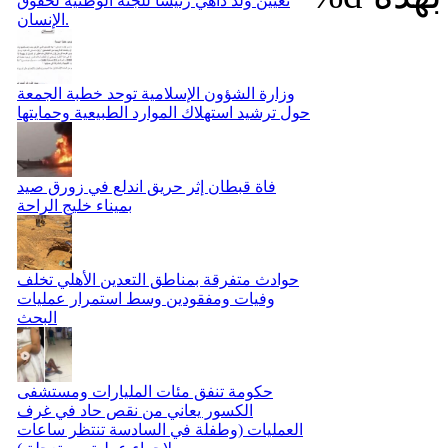
تعيين ولد داهي رئيسًا للجنة الوطنية لحقوق
الإنسان.
وزارة الشؤون الإسلامية توحد خطبة الجمعة
حول ترشيد استهلاك الموارد الطبيعية وحمايتها
فاة قبطان إثر حريق اندلع في زورق صيد
بميناء خليج الراحة
حوادث متفرقة بمناطق التعدين الأهلي تخلف
وفيات ومفقودين وسط استمرار عمليات
البحث
حكومة تنفق مئات المليارات ومستشفى
الكسور يعاني من نقص حاد في غرف
العمليات (وطفلة في السادسة تنتظر ساعات