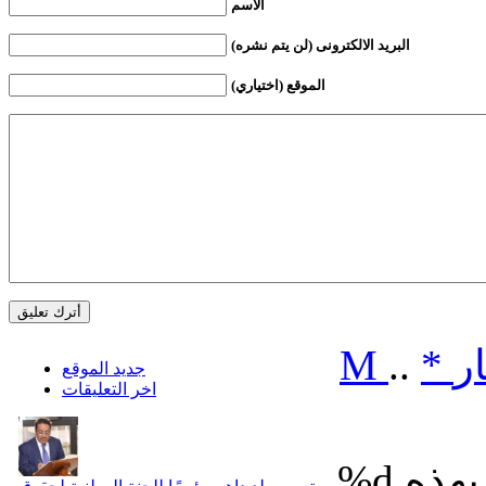
الأسم
البريد الالكترونى (لن يتم نشره)
الموقع (اختياري)
ر
*
..
M
جديد الموقع
اخر التعليقات
%d