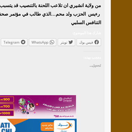
من ولاية انشيري ان تلاعب اللحنة بالتنصيب قد يتسب
رءيس الحزب ولد محم…الذي طالب في مؤتمر صحفي ب
التنافس السلبي
شارك هذا الموضوع:
فيس بوك
تويتر
WhatsApp
Telegram
معجب بهذه:
تحميل...