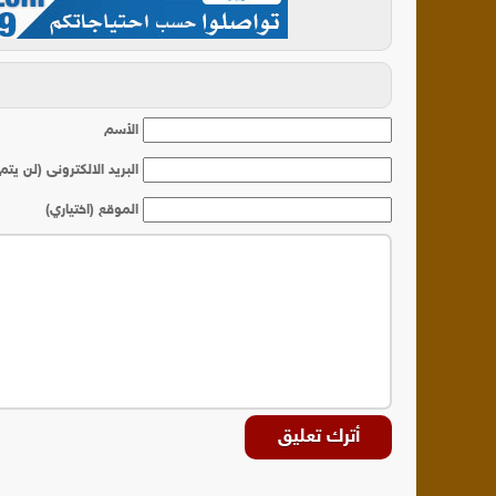
أ
الأسم
البريد الالكترونى (لن يتم
الموقع (اختياري)