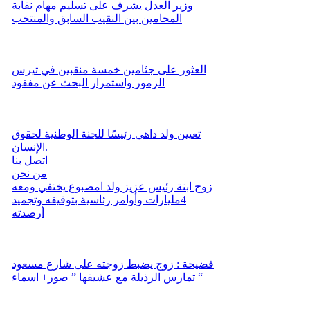
وزير العدل يشرف على تسليم مهام نقابة
المحامين بين النقيب السابق والمنتخب
العثور على جثامين خمسة منقبين في تيرس
الزمور واستمرار البحث عن مفقود
تعيين ولد داهي رئيسًا للجنة الوطنية لحقوق
الإنسان.
اتصل بنا
من نحن
زوج ابنة رئيس عزيز ولد امصبوع يختفي ومعه
4مليارات وأوامر رئاسية بتوقيفه وتجميد
أرصدته
فضيحة : زوج يضبط زوجته على شارع مسعود
تمارس الرذيلة مع عشيقها ” صور+ اسماء “