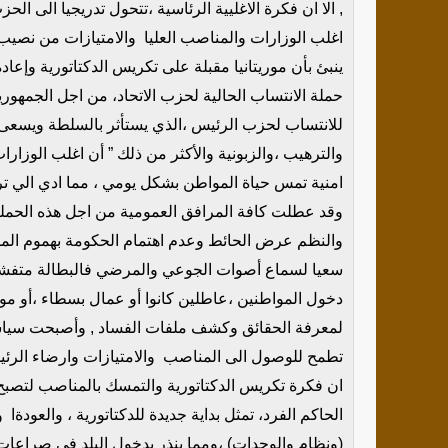
, الا ان فكرة الاغليية الرئاسية ،تتحول تدريجيا الى ا
اغلب الوزارات والمناصب العليا والامتيازات من نصيب
ينبئ بأن موريتانيا مقبلة على تكريس الدكتاتورية وإعاد
حملة الانتساب الحالية لحزب الاتحاد، من اجل الجمهور
للانتساب لحزب الرئيس ،الذي يستأثر بالسلطة ويسعى
والترهيب ،والزبونية والأكثر من ذلك ” أن اغلب الوزار
امنية تمس حياة المواطن بشكل يومي ، مما ادي الي ت
وقد عطلت كافة المرافق العمومية من اجل هذه الحملة 
والنظم عرض الحائط وعدم اهتمام الحكومة بهموم الموا
سعيا لسماع أصوات الجوعي والمرضي فالبطالة متفشية
دخول المواطنين ،عاطلين كانوا أو عمال بسطاء ،أو م
لمعرفة الحقائق وكشف ملفات الفساد , وأصبحت سياس
تطمح للوصول الى المناصب والامتيازات وارضاء الر
ان فكرة تكريس الدكتاتورية والتمسك بالمناصب لتصب
الحاكم الفرد، تمثل بداية جديدة للدكتاتورية ، والعودةا 
(ونظام والوحدات) ،ومما ينذر بدخول البلد في صراعات 