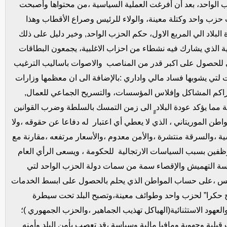
لحزب الواحد، بعد أن أفرغت العملية السياسية ،من محتواها وأصبحت
 حزب واحد وكتلة معينة، والولاء للرئيس وصراع الأقطاب وهذا
ة البلاد الي المربع الاول، حكم الحزب الواحد, وخير دليل على ذلك
ية الذي يشارك فيه نشطاء من احزاب الاغلبية، يجمعون البطاقات
 للحصول على اكبر قدر من المناصب والاصوات باساليب الترغيب
ات لتي يشوبها فساد مالي واداري :بالإضافة الى ان معظمها وزارات
راكم المشاكل وإفلاس المؤسسات، والتسريح الجماعي للعمال,
مما يؤكد عودة البلاد ٍٍ الى زمن التمسك بالسلطة وضرب القوانين
طن الموريتاني ،
الذي لا يعطي أي اعتبار له دفاعا عن حقوقه ،ولا
 ،والسرقة منتشرة ،والأمن معدوم ،والأسعار مرتفعه ،مقارنة مع
وظفين بسبب السياسات الارتجالية للحكومة
، ويسعى الرأي العام
ة التهميش والإقصاء سمة من سمات دولة الحزب الواحد لتي
ئيس ،على حساب المواطن الذي يحلم بالحصول على ابسط الخدمات
ح حكرا” لحزب واحد وطوائف معينة،وتصبح البلد تحت سيطرة
والعهود الاستثنائية(الهياكل تهذيب الجماهير ،والحزب الجمهوري )؛
قبلية وجهوية ومافيا مالية وسياسة ،قد تعصب بأمن البلد وأمنه