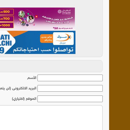
أ
الأسم
البريد الالكترونى (لن يتم
الموقع (اختياري)