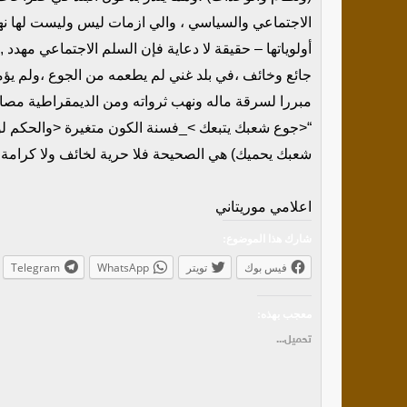
الاجتماعي والسياسي ، والي ازمات ليس وليست لها نهاي
أولوياتها – حقيقة لا دعاية فإن السلم الاجتماعي مهدد 
جائع وخائف ،في بلد غني لم يطعمه من الجوع ،ولم يؤ
مبررا لسرقة ماله ونهب ثرواته ومن الديمقراطية مصادر
“<جوع شعبك يتبعك >_فسنة الكون متغيرة <والحكم لو د
شعبك يحميك) هي الصحيحة فلا حرية لخائف ولا كرامة ل
أحمد عبدالرحيم
اعلامي موريتاني
شارك هذا الموضوع:
فيس بوك
تويتر
WhatsApp
Telegram
معجب بهذه:
تحميل...