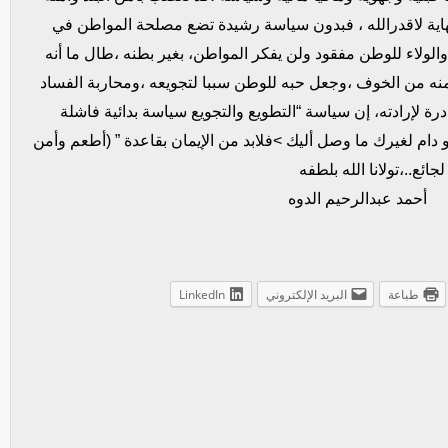
ة لاقدرالله ،
فبدون سياسة رشيدة تضع مصلحة المواطن في
,والولاء للوطن مفقود ولن يفكر المواطن، بغير بطنه ،طال ما أنه
منه من الخوف ،وجعل حبه للوطن سببا لتجويعه ،ومحاربة الفساد
ة لإرادته، إن سياسة “التطويع والتجويع سياسة بدائية فاشلة
ام لغيرك ما وصل أليك >فلابد من الإيمان بقاعدة ” (أطعم وأمن
جائع.
.
،تولانا الله بلطفه
 الدوه
طباعة
البريد الإلكتروني
LinkedIn