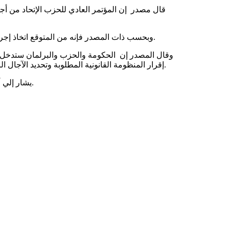
وبحسب ذات المصدر فإنه من المتوقع اتخاذ إجراءات نوعية فى المنظومة التنفيذية الحاكمة قبل التاسع من مايو 2018.
وقال المصدر إن الحكومة والحزب والبرلمان ستدخل فى 
إقرار المنظومة القانونية المطلوبة وتحديد الآجال الزمنية والعمل من أجل انتهاء الإنتخابات بشوطيها قبل فاتح أكتوبر 2018.
يشار إلي أن الحزب الحاكم أطلق منذ مساء الجمعة أيام تشاورية لإصلاح الحزب.