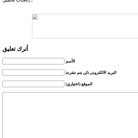
أترك تعليق
الأسم
البريد الالكترونى (لن يتم نشره)
الموقع (اختياري)