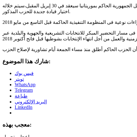
قال مصدر إن المؤتمر العادي للحزب الإتحاد من أجل الجمهورية الحاكم بموريتانيا سيعقد في 30 إبريل المقبل،سيتم خلاله
اختيار قيادة جديدة للحزب المذكور.
مسار التحضير المبكر للانتخابات التشريعية والجهوية والبلدية عبر
شارك هذا الموضوع:
فيس بوك
تويتر
WhatsApp
Telegram
طباعة
البريد الإلكتروني
LinkedIn
معجب بهذه:
تحميل...
إعجاب