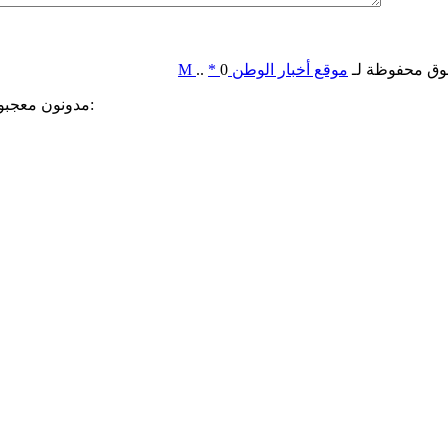
وق محفوظة لـ
موقع أخبار الوطن
0
*
..
M
مدونون معجبون بهذه: