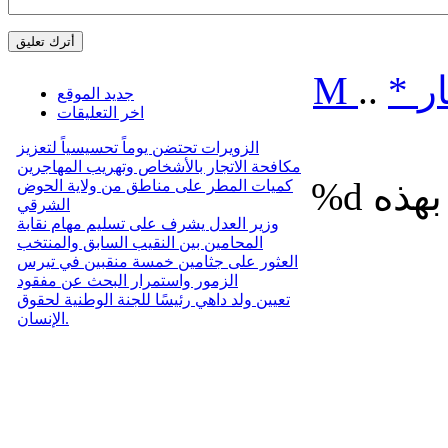
ر
*
..
M
جديد الموقع
اخر التعليقات
الزويرات تحتضن يوماً تحسيسياً لتعزيز
مكافحة الاتجار بالأشخاص وتهريب المهاجرين
%d
كميات المطر على مناطق من ولاية الحوض
الشرقي
وزير العدل يشرف على تسليم مهام نقابة
المحامين بين النقيب السابق والمنتخب
العثور على جثامين خمسة منقبين في تيرس
الزمور واستمرار البحث عن مفقود
تعيين ولد داهي رئيسًا للجنة الوطنية لحقوق
الإنسان.