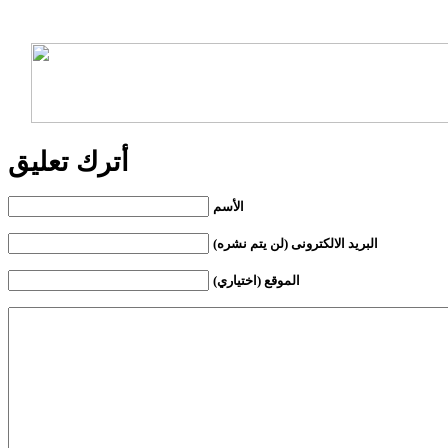
أترك تعليق
الأسم
البريد الالكترونى (لن يتم نشره)
الموقع (اختياري)