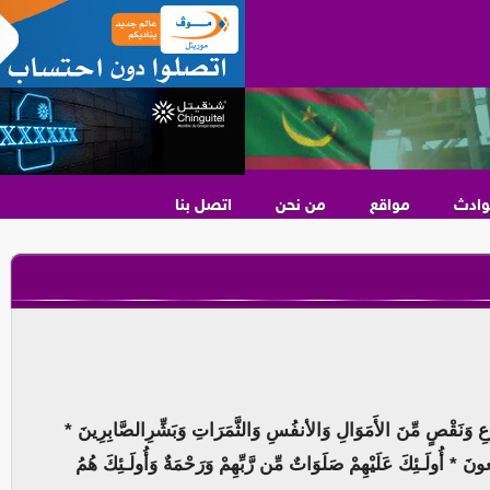
وادث
مواقع
من نحن
اتصل بنا
وَنَقْصٍ مِّنَ الأَمَوَالِ وَالأنفُسِ وَالثَّمَرَاتِ وَبَشِّرِالصَّابِرِينَ *
 رَاجِعونَ * أُولَـئِكَ عَلَيْهِمْ صَلَوَاتٌ مِّن رَّبِّهِمْ وَرَحْمَةٌ وَأُولَـئِكَ هُمُ