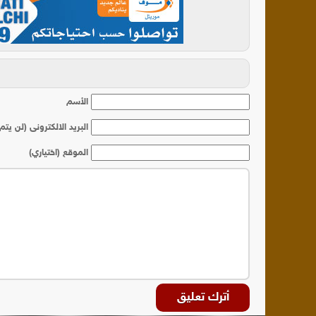
أ
الأسم
البريد الالكترونى (لن يتم
الموقع (اختياري)