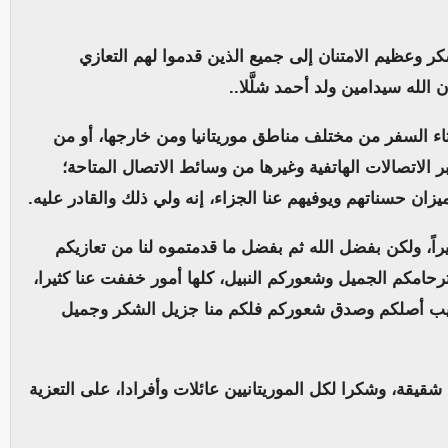
كر وعظيم الامتنان إلى جميع الذين قدموا لهم التعازي
الله سيدامين ولد أحمد شلَّلا..
ء السفر من مختلف مناطق موريتانيا ومن خارجها، أو من
 الاتصالات الهاتفية وغيرها من وسائط الاتصال المتاحة؛
ن حسناتهم ويوفيهم عنا الجزاء، إنه ولي ذلك والقادر عليه.
اً، ولكن بفضل الله ثم بفضل ما قدمتموه لنا من تعازيكم
حامكم الجميل وشعوركم النبيل، كلها أمور خففت عنا كثيرا،
طيب أصلكم وصدق شعوركم فلكم منا جزيل الشكر وجميل
 شقيقة، وشكرا لكل الموريتانيين عائلات وأفرادا، على التعزية