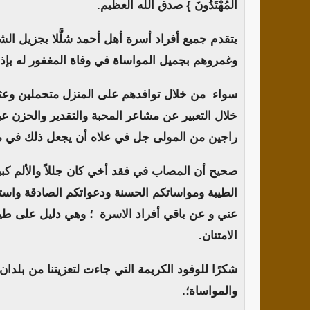
الْمُهْتَدُونَ } صدق الله العظيم.
يتقدم جميع أفراد أسرة أهل أحمد شلَّلا بجزيل الش
وغمروهم بجميل المواساة في وفاة المغفور له بإذن 
سواء من خلال توافدهم على المنزل متحملين وعثا
خلال التعبير عن مشاعر المحبة والتقدير والحزن عبر
راجين من المولى جل في علاه أن يجعل ذلك في ميزا
صحيح أن المصاب في فقد أخي كان جللاً والألم كبير
الطيبة ومواساتكم الحسنة ودعواتكم الصادقة واستر
عني و عن باقي أفراد الاسرة ؛ وهي دليل على 
الامتنان.
شكرًا للوفود الكريمة التي جاءت لتعزيتنا من بلدان
والمواساة؛.