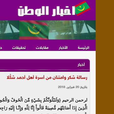
الرئيسة
الأخبار
مقابلات
تحقيقات
ح
أخبار
رسالة شكر وامتنان من أسرة أهل أحمد شلَّلا
بتاريخ 20 فبراير, 2018
لرحمن الرحيم {وَلَنَبْلُوَنَّكُمْ بِشَيْءٍ مِّنَ الْخَوفْ وَالْجُوعِ 
الَّذِينَ إِذَا أَصَابَتْهُم مُّصِيبَةٌ قَالُواْ إِنَّا لِلّهِ وَإِنَّـا إِلَيْهِ