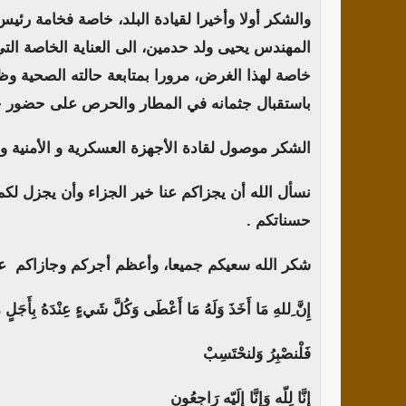
والشكر أولا وأخيرا لقيادة البلد، خاصة فخامة رئيس
المهندس يحيى ولد حدمين، الى العناية الخاصة التي 
خاصة لهذا الغرض، مرورا بمتابعة حالته الصحية و
باستقبال جثمانه في المطار والحرص على حضور جنا
الشكر موصول لقادة الأجهزة العسكرية و الأمنية و ا
نسأل الله أن يجزاكم عنا خير الجزاء وأن يجزل لكم
حسناتكم .
شكر الله سعيكم جميعا، وأعظم أجركم وجازاكم عنا
إِنَّ ِللهِ مَا أَخَذَ وَلَهُ مَا أَعْطَى وَكُلَّ شَيءٍ عِنْدَهُ بِأَجَلٍ
فَلْنصْبِرُ وَلنحْتَسِبْ
إنَّا لِلّه وَإنَّا إِلَيّه رَاجِعُون