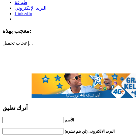
طباعة
البريد الإلكتروني
LinkedIn
معجب بهذه:
تحميل...
إعجاب
أترك تعليق
الأسم
البريد الالكترونى (لن يتم نشره)