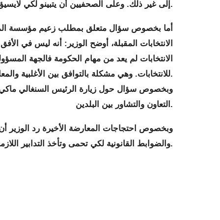
إلى غير ذلك. وعلى الصحفيين أن يتبينو لكي لايسيؤا التقدير.
أما بخصوص سؤال متعلق بمطلب زعيم مؤسسة المع
الانتخابات المقبلة، أوضح الوزير: أنه ليس في الأف
الانتخابات لم يعد من مهام الحكومة فالجهة المسؤولة
للانتخابات. وهي مشكلة بالتوافق بين الأغلبية والمعارضة المحاورة والمشاركة.
وبخصوص سؤال حول زيارة الرئيس السنغالي ماكي ص
التعاون والتشاور بين البلدين.
وبخصوص احتجاجات المعارضة الأخيرة رد الوزير أ
والضوابط القانونية لكي تحمى وتأخذ التدابير اللازمة وهذا هو المطلوب فالبلد يشهد حرية وديمقراطية.