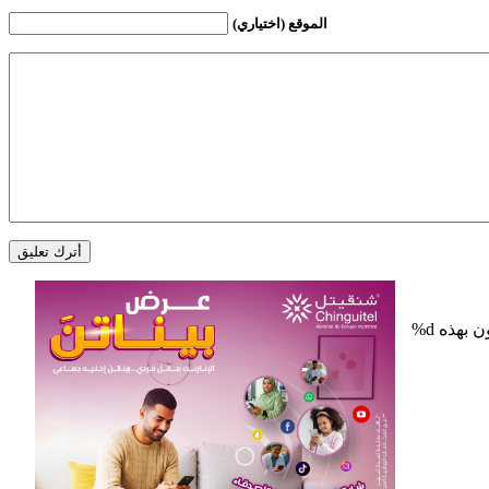
الموقع (اختياري)
%d