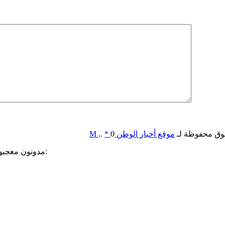
وق محفوظة لـ
موقع أخبار الوطن
0
*
..
M
مدونون معجبون بهذه: