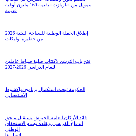
بتمويل من «تازيازت» بقيمة 169 مليون أوقية
قديمة
إطلاق الحملة الوطنية للسياحة البيئية 2026
من حظيرة آوليكات
فتح باب الترشح لاكتتاب طلبة ضباط عاملين
للعام الدراسي 2026-2027
الحكومة تبحث استكمال برنامج نواكشوط
الاستعجالي
قائد الأركان العامة للجيوش يستقبل ملحق
الدفاع الفرنسي ويقلده وسام الاستحقاق
الوطني
اتصل بنا