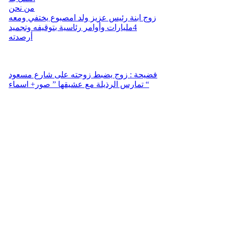
من نحن
زوج ابنة رئيس عزيز ولد امصبوع يختفي ومعه
4مليارات وأوامر رئاسية بتوقيفه وتجميد
أرصدته
فضيحة : زوج يضبط زوجته على شارع مسعود
تمارس الرذيلة مع عشيقها ” صور+ اسماء “