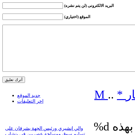
البريد الالكترونى (لن يتم نشره)
الموقع (اختياري)
ر
*
..
M
جديد الموقع
اخر التعليقات
%d
والي إنشيري ورئيس الجهة يشرفان على
تسليم سوق ومسلخة عصريين في بنشاب