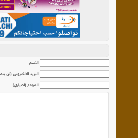
أ
الأسم
البريد الالكترونى (لن يتم
الموقع (اختياري)