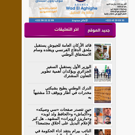
اخر التعليقات
جديد الموقع
قائد الأركان العامة للجيوش يستقبل
ملحق الدفاع الفرنسي ويقلده وسام
الاستحقاق الوطني
الوزير الأول يستقبل السفير
الجزائري ويؤكدان أهمية تطوير
التعاون المشترك
الدرك الوطني يطيح بشبكتي
مخدرات في أطار ويوقف 13 مشتبهاً
به
حين تتصدر صفحات «سي وصيكه»
و«أكماش» و«الحافظ ولد لوبد»
و«ماريزز ازويرات» المشهد.. هل كبر
الإعلام البديل على أخلاق مجتمعنا؟
النائب بيرام بنتقد اداء الحكومة في