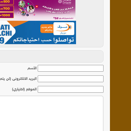
أ
الأسم
البريد الالكترونى (لن يتم
الموقع (اختياري)