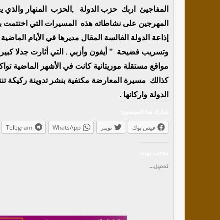
المفاجيئ اربك حزب الدولة ,الحزب المنهار والذي يعا
المهرجين على نشاطاته هذه المسيرات التي اختتمت بم
وتسريب فضيحة ” أيفون وأزبي . التي أثارت جدلا كبيرا
مواقع مستقلة موريتانية كانت في الأشهر الماضية تو
كذالك مسيرة المعارضة مكتفية بنشر تدوينة ركيكة تن
الدولة واركانها .
شارك هذا الموضوع:
فيس بوك
تويتر
WhatsApp
Telegram
معجب بهذه:
تحميل...