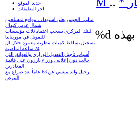
ر
*
..
M
جديد الموقع
اخر التعليقات
مالي.. الجيش يعلن استهداف مواقع لمسلحين
شمال غربي كيدال
%d
البنك المركزي يسحب اعتماد ثلاث مؤسسات
للتمويل في موريتانيا
تسجيل تساقط كميات مطرية معتبرة خلال ال
24 ساعة الماضية
أسباب تأجيل التعديل الوزاري والعوائق التي
حالت دون إعلانه.. وزراء بارزون على قائمة
المغادرين
رحيل والد ميسي عن 68 عاماً بعد صراع مع
المرض