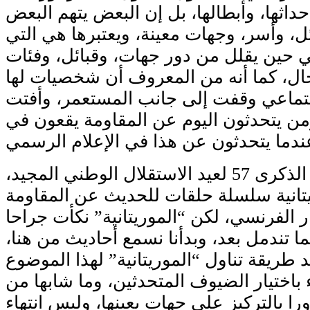
حداثها، وأبطالها، بل إن البعض يتهم البعض
ل، وأسر، وجهات معينة، ويعتبرها هي التي
ي حين يقلل من دور جهات، وقبائل، وفئات
ال، كما أنه من المعروف أن شخصيات لها
اجتماعي وقفت إلى جانب المستعمر، وأفتت
من يتحدثون اليوم عن المقاومة يقعون في
ندما يتحدثون عن هذا في الإعلام الرسمي
وقبل أيام من حلول الذكرى 57 لعيد الاستقلال الوطني المجيد،
تانية سلسلة حلقات للحديث عن المقاومة
ر الفرنسي، لكن “الموريتانية” نكأت جراحا
ا تندمل بعد، وبدأنا نسمع أحاديث من هنا،
د طريقة تناول “الموريتانية” لهذا الموضوع
باختيار الضيوف المتحدثين، وما شابها من
ورا بالتركيز على جهات بعينها، وليس انتهاء