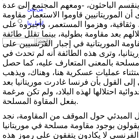
نقسم الباحثون، -ومعهم المجتمع إلى عدة
من نحن
أن الموريتانيين قاوموا الاستعمار مقاومة
ثقافية، وهزموا المستعمر، وأجبروه على
اتصل بنا
لالهم بعد مقاومة بطولية، بينما تقلل طائفة
ومة الموريتانية في إجبار الفرنسيين على
تانيا، وترى هذه الطائفة أنه لم تحدث في
 مسلحة بالمعنى المتعارف عليه، كما حصل
استثناء عمليات عسكرية هنا، وهناك، ويذهب
إلى القول بأن فرنسا غادرت موريتانيا بعد
دوائية احتلالها لهذه البلاد، ولم تكن مرغمة
بفعل المقاوة المسلحة.
دل المبدئي حول الموقف من المقاومة، نجد
قولون بوجود مقاومة مسلحة في موريتانيا
الفرنسي لا يكادون يتفقون على رموز هذه