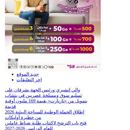
جديد الموقع
اخر التعليقات
والي إنشيري ورئيس الجهة يشرفان على
تسليم سوق ومسلخة عصريين في بنشاب
بتمويل من «تازيازت» بقيمة 169 مليون أوقية
قديمة
إطلاق الحملة الوطنية للسياحة البيئية 2026
من حظيرة آوليكات
فتح باب الترشح لاكتتاب طلبة ضباط عاملين
للعام الدراسي 2026-2027