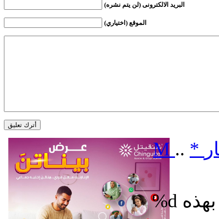
البريد الالكترونى (لن يتم نشره)
الموقع (اختياري)
ر
*
..
M
%d