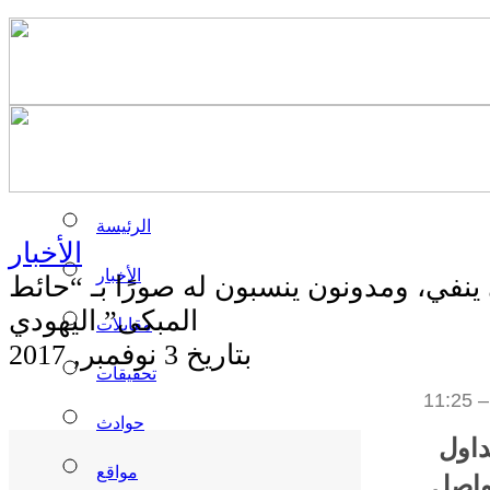
الرئيسة
الأخبار
الأخبار
ينفي، ومدونون ينسبون له صورًا بـ “حائط
المبكى” اليهودي
مقابلات
بتاريخ 3 نوفمبر, 2017
تحقيقات
حوادث
داول
مواقع
واصل