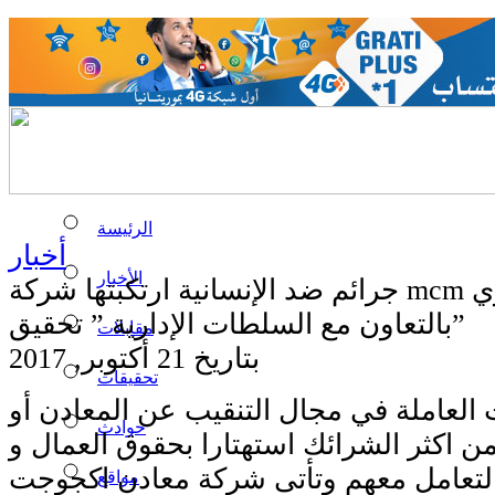
الرئيسة
أخبار
الأخبار
جرائم ضد الإنسانية ارتكبتها شركة mcm في ولاية إنشيري
بالتعاون مع السلطات الإدارية ” تحقيق”
مقابلات
بتاريخ 21 أكتوبر, 2017
تحقيقات
 العاملة في مجال التنقيب عن المعادن أو
حوادث
ن اكثر الشرائك استهتارا بحقوق العمال و
تعامل معهم وتأتى شركة معادن اكجوجت
مواقع