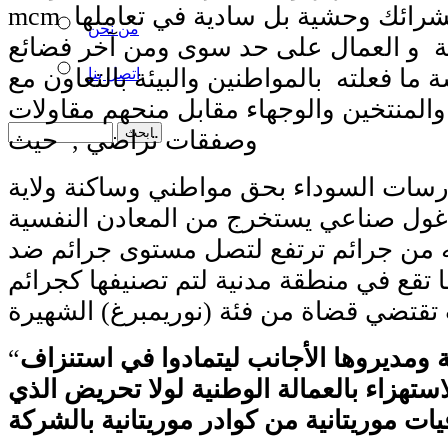
mcm في مقدمة تلك الشرائك وحشية بل سادية في تعاملها
من نحن
ية و العمال على حد سوى ومن آخر فضائع
 ما فعلته بالمواطنين والبيئة بالتعاون مع
اتصل بنا
والمنتخين والوجهاء مقابل منحهم مقاولات
وصفقات تراضي , حيث
رسات السوداء بحق مواطني وساكنة ولاية
غول صناعي يستخرج من المعادن النفسية
ه من جرائم ترتفع لتصل مستوى جرائم ضد
نها تقع في منطقة مدنية لتم تصنيفها كجرائم
 ومديروها الأجانب ليتمادوا في استنزاف
“
لاستهزاء بالعمالة الوطنية لولا تحريض الذي
يات موريتانية من كوادر موريتانية بالشركة