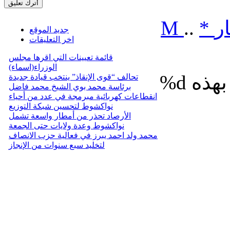
ر
*
..
M
جديد الموقع
اخر التعليقات
قائمة تعيينات التي اقرها مجلس
الوزراء(اسماء)
%d
تحالف “قوى الإنقاذ” ينتخب قيادة جديدة
برئاسة محمد بوي الشيخ محمد فاضل
انقطاعات كهربائية مبرمجة في عدد من أحياء
نواكشوط لتحسين شبكة التوزيع
الأرصاد تحذر من أمطار واسعة تشمل
نواكشوط وعدة ولايات حتى الجمعة
محمد ولد احمد يبرز في فعالية حزب الانصاف
لتخليد سبع سنوات من الإنجاز