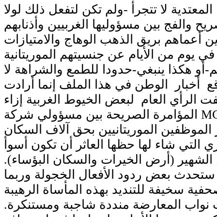
لمعتدية لا تتجرأ -ولم تكن لتفعل ذلك لولا
ريح والفج بين مسؤوليها الغربيين وأذنابهم
ذين أعماهم بريق الذهب الوهاج والامتيازات
 في يوم من الأيام عن جنسيتهم الموريتانية
-أو هكذا ينبغي-حدودا للطمع والشراهة لا
 أخبار الوطن في هذا الملف إنما أرادت
ت الرأي العام لبعض الخيوط الغربية إزاء
المؤامرة الصريحة بين مسؤولي شركة MCM الأجانب
 الموظفين الموريتانيين بحق آلاف السكان
ي التي شاء لها حظها العاثر أن تكون أسوأ
الشهير (أرض الخيرات والسكان البؤساء).
 ستحدث بعض ردود الأفعال الخجولة وربما
ية سخيفة للتنديد بهذه المأساة الرهيبة
نواب المعارضة منددة شاجبة ومستنكرة.