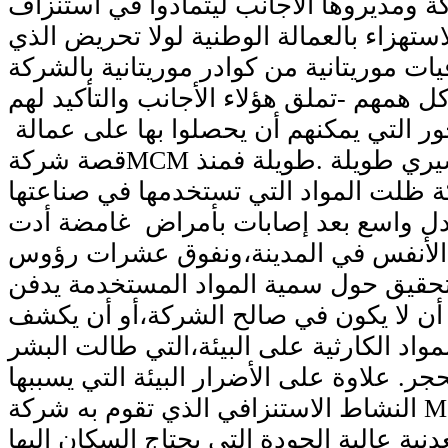
ة ومديروها الأجانب ليتمادوا في استنزاف
لاستهزاء بالعمالة الوطنية لولا تحريض الذي
يات موريتانية من كوادر موريتانية بالشركة
 همهم -تملق هؤلاء الأجانب والتأكيد لهم
 التي يمكنهم أن يحصلوا بها على عمالة
قصة شركةMCM مع سكان ولاية إينشيري طويلة .طويلة فمنذ
 ظلت المواد التي تستخدمها في صناعتها
جدل واسع بعد إصابات بأمراض غامضة أدت
 الأنفس في المدينة،ونفوق عشرات رؤوس
تحقيق حول سمية المواد المستخدمة يدفن
أن لا يكون في صالح الشركة،أو أن يكشف
مواد الكارثية على البيئة،التي طالت البشر
جر. علاوة على الأضرار البيئة التي يسببها
النشاط الاستنزافي الذي تقوم به شركة MCM في ولاية
دنية عالية الجودة التي يحتاج السكان إليها