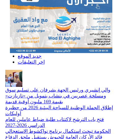
جديد الموقع
اخر التعليقات
والي إنشيري ورئيس الجهة يشرفان على تسليم سوق
ومسلخة عصريين في بنشاب بتمويل من «تازيازت»
بقيمة 169 مليون أوقية قديمة
إطلاق الحملة الوطنية للسياحة البيئية 2026 من حظيرة
آوليكات
فتح باب الترشح لاكتتاب طلبة ضباط عاملين للعام
الدراسي 2026-2027
الحكومة تبحث استكمال برنامج نواكشوط الاستعجالي
قائد الأركان العامة للجيوش يستقبل ملحق الدفاع