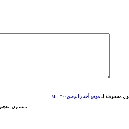
وق محفوظة لـ
موقع أخبار الوطن
0
*
..
M
مدونون معجبون بهذه: