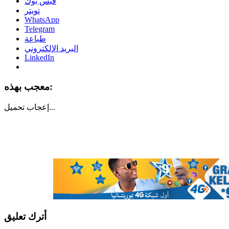
فيس بوك
تويتر
WhatsApp
Telegram
طباعة
البريد الإلكتروني
LinkedIn
معجب بهذه:
تحميل...
إعجاب
أترك تعليق