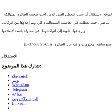
لموقع الاستقلال أن سبب التعطل الفني الذي راحت ضحيته الطائرة المتهالكة -(B737-500 5T-CLB) هو أن عمرها تجاوز عشرين سنة ،
الماضي، حيث تعطلت في العاصمة السينغالية داكار، وتم إخلاؤها من الركاب،
وإرجاعها خاوية إلى انواكشوط في محاولة يائسة لإصلاحها..
 معلومات وافية عن الطائرة (B737-500 5T-CLA)
الاستقلال
شارك هذا الموضوع:
فيس بوك
تويتر
WhatsApp
Telegram
طباعة
البريد الإلكتروني
LinkedIn