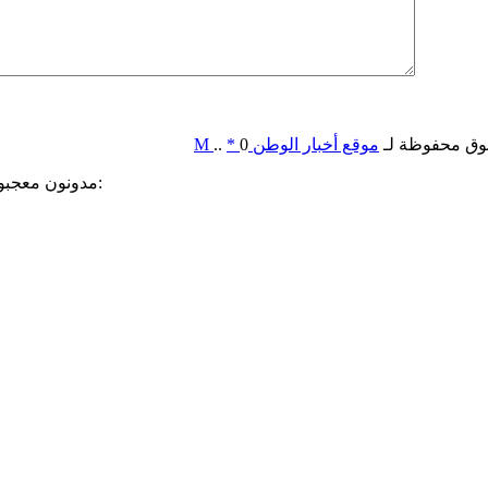
وق محفوظة لـ
موقع أخبار الوطن
0
*
..
M
مدونون معجبون بهذه: