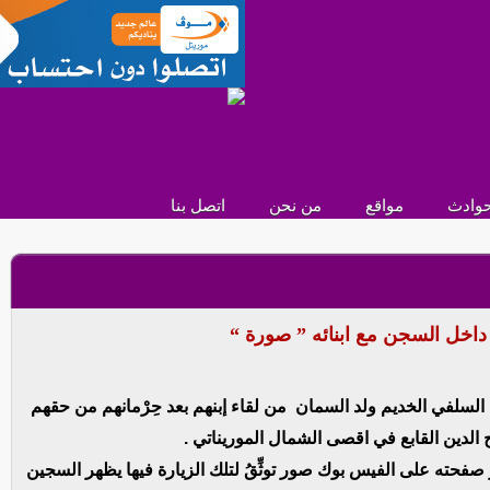
وادث
مواقع
من نحن
اتصل بنا
خل السجن مع ابنائه ” صورة “
السلفي الخديم ولد السمان من لقاء إبنهم بعد حِرْمانهم من حقهم
لدين القابع في اقصى الشمال الموريناتي .
فحته على الفيس بوك صور توثِّقُ لتلك الزيارة فيها يظهر السجين