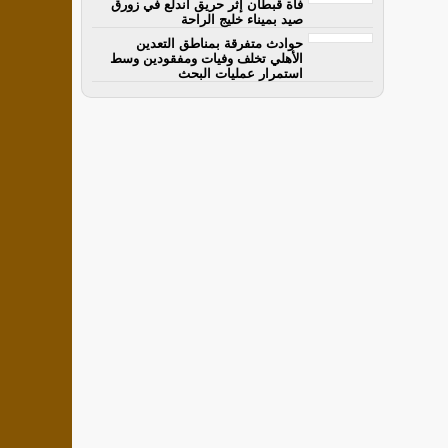
فاة قبطان إثر حريق اندلع في زورق
صيد بميناء خليج الراحة
حوادث متفرقة بمناطق التعدين
الأهلي تخلف وفيات ومفقودين وسط
استمرار عمليات البحث