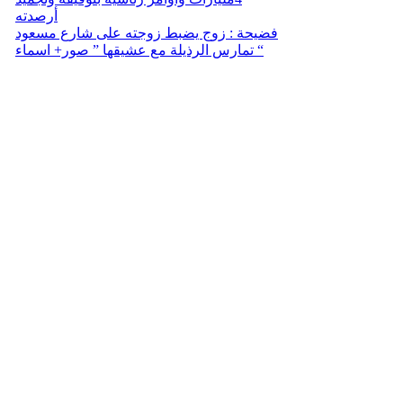
أرصدته
فضيحة : زوج يضبط زوجته على شارع مسعود
تمارس الرذيلة مع عشيقها ” صور+ اسماء “