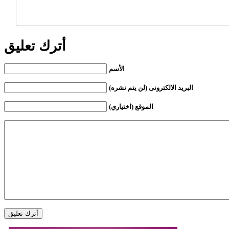
أترك تعليق
الأسم
البريد الالكترونى (لن يتم نشره)
الموقع (اختياري)