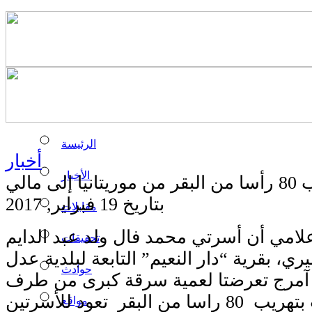
الرئيسة
أخبار
الأخبار
انيا إلى مالي
بتاريخ 19 فبراير, 2017
مقابلات
لامي أن أسرتي محمد فال ولد عبد الدايم
تحقيقات
، بقرية “دار النعيم” التابعة لبلدية عدل
حوادث
 آمرج تعرضتا لعمية سرقة كبرى من طرف
مواقع