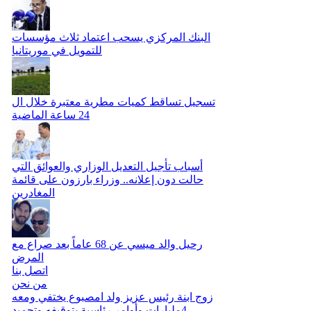
البنك المركزي يسحب اعتماد ثلاث مؤسسات
للتمويل في موريتانيا
تسجيل تساقط كميات مطرية معتبرة خلال ال
24 ساعة الماضية
أسباب تأجيل التعديل الوزاري والعوائق التي
حالت دون إعلانه.. وزراء بارزون على قائمة
المغادرين
رحيل والد ميسي عن 68 عاماً بعد صراع مع
المرض
اتصل بنا
من نحن
زوج ابنة رئيس عزيز ولد امصبوع يختفي ومعه
4مليارات وأوامر رئاسية بتوقيفه وتجميد