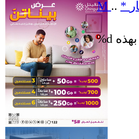
ر
*
..
M
%d