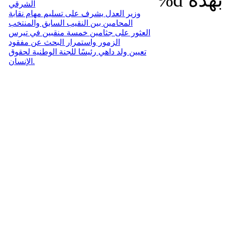
الشرقي
وزير العدل يشرف على تسليم مهام نقابة
المحامين بين النقيب السابق والمنتخب
العثور على جثامين خمسة منقبين في تيرس
الزمور واستمرار البحث عن مفقود
تعيين ولد داهي رئيسًا للجنة الوطنية لحقوق
الإنسان.