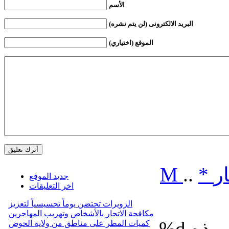
الأسم
البريد الالكترونى (لن يتم نشره)
الموقع (اختياري)
ر
*
..
M
جديد الموقع
اخر التعليقات
الزويرات تحتضن يوماً تحسيسياً لتعزيز
مكافحة الاتجار بالأشخاص وتهريب المهاجرين
%d
كميات المطر على مناطق من ولاية الحوض