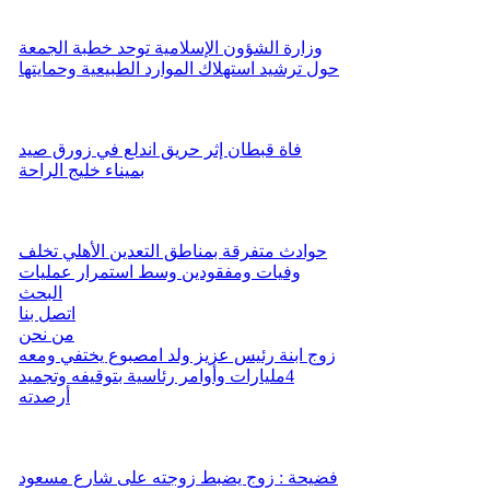
وزارة الشؤون الإسلامية توحد خطبة الجمعة
حول ترشيد استهلاك الموارد الطبيعية وحمايتها
فاة قبطان إثر حريق اندلع في زورق صيد
بميناء خليج الراحة
حوادث متفرقة بمناطق التعدين الأهلي تخلف
وفيات ومفقودين وسط استمرار عمليات
البحث
اتصل بنا
من نحن
زوج ابنة رئيس عزيز ولد امصبوع يختفي ومعه
4مليارات وأوامر رئاسية بتوقيفه وتجميد
أرصدته
فضيحة : زوج يضبط زوجته على شارع مسعود