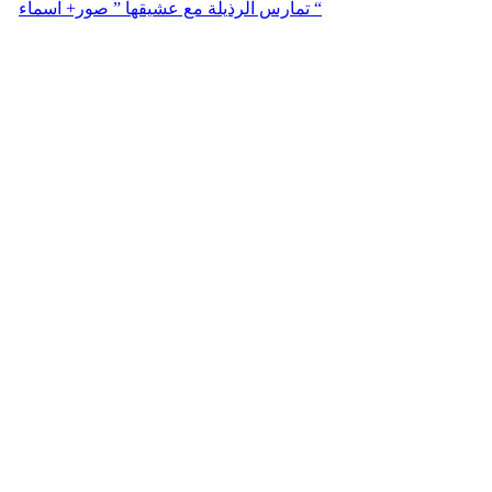
تمارس الرذيلة مع عشيقها ” صور+ اسماء “