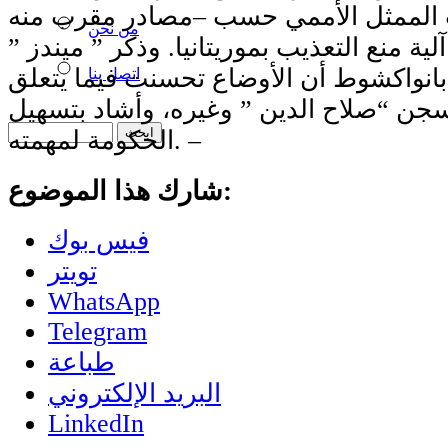
 الممثل الأممي حسب –مصادر مقرب منه
من نحن
ية منع التعذيب بموريتانيا. وذكر ” ميندز ”
بانواكشوط أن الأوضاع تحسنت فيما يتعلق
اتصل بنا
ن “صلاح الدين ” وغيره، وأشاد بتسهيل
الحكومة لمهمته. –
شارك هذا الموضوع:
فيس بوك
تويتر
WhatsApp
Telegram
طباعة
البريد الإلكتروني
LinkedIn