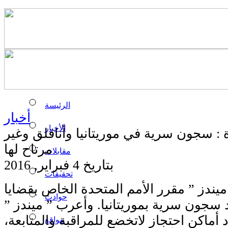
الرئيسة
أخبار
الأخبار
 : سجون سرية في موريتانيا وأناقلق وغير
مرتاح لها
مقابلات
بتاريخ 4 فبراير, 2016
تحقيقات
ندز ” مقرر الأمم المتحدة الخاص بقضايا
حوادث
سجون سرية بموريتانيا. وأعرب ” ميندز ”
أماكن احتجاز لاتخضع للمراقبة والمتابعة،
مواقع