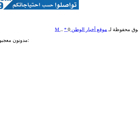
وق محفوظة لـ
موقع أخبار الوطن
0
*
..
M
مدونون معجبون بهذه: