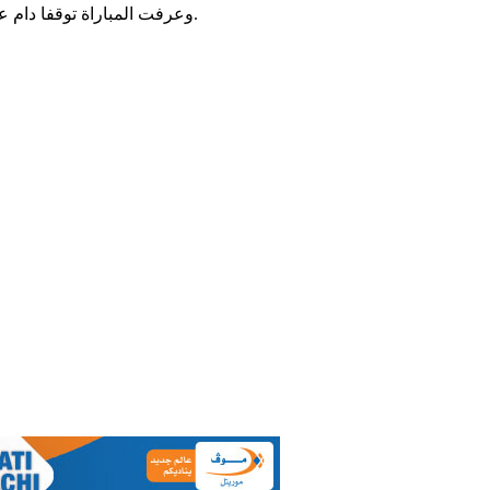
وعرفت المباراة توقفا دام عدة دقائق، بسبب تعطل إنارة الملعب، ليتم استئنافها بعد عودة الأضواء.