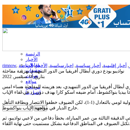
الرئيسة
الأخبار
مقابلات
,
أخبار إقليمية
,
أخبار سياسية
,
اخبارسياسية
,
الأخبار
,
الرياضة
,
rimnow
تحقيقات
نواذيبو يودع دوري أبطال أفريقيا من الدور التمهيدي بهزيمة مفاجئة
حوادث
بتاريخ 18 سبتمبر, 2022
مواقع
ي أبطال أفريقيا من الدور التمهيدي، بعد هزيمته المفاجئة مساء امس
من نحن
اتصل بنا
وانتهت مباراة الذهاب بين الفريقين في العاصمة التوجولية لومي بالتعادل (1-1)، لكن الضيوف خطفوا الانتصار وبطاقة التأهل
خارج الديار في مواجهة الإياب بنواكشوط.
دقيقة الثالثة من عمر المباراة، بخطأ دفاعي من لاعبي نواذيبو، ثم
لمناطق الدفاعية بشكل مستميت حتى نهاية اللقاء.