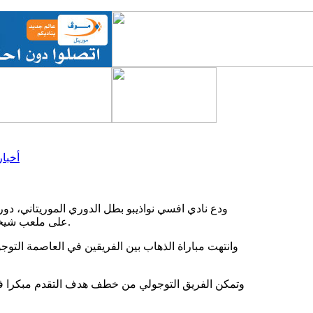
أخبار
ودع نادي افسي نواذيبو بطل الدوري الموريتاني، دور
على ملعب شيخا بيديا بنواكشوط، أمام ضيفه اسكو كارا بهدف دون رد في لقاء الإياب.
وتمكن الفريق التوجولي من خطف هدف التقدم مبكرا في ال
تكتل الضيوف في ا