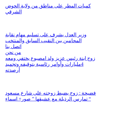
كميات المطر على مناطق من ولاية الحوض
الشرقي
وزير العدل يشرف على تسليم مهام نقابة
المحامين بين النقيب السابق والمنتخب
اتصل بنا
من نحن
زوج ابنة رئيس عزيز ولد امصبوع يختفي ومعه
4مليارات وأوامر رئاسية بتوقيفه وتجميد
أرصدته
فضيحة : زوج يضبط زوجته على شارع مسعود
تمارس الرذيلة مع عشيقها ” صور+ اسماء “