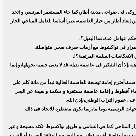
أزوكى فى ضواحى مدينة أطار،كما جاء المستعمر الفرنسي و اتخذ
ن إبعاد أطار من خيار العاصمة،نظرا أساسا للعامل المناخي الحار
كم عوامل عدة،فما البديل؟.
ستمرار فى نواكشوط مع أزمات صرف صحي متواصلة.
انعكاسات السلبية المرتقبة؟!.
،إلا أن التفكير فى عاصمة بديلة،قد لا يعنى حتمية تحويلها،و إنما
صمة،أقترح إقامة توسعة للعاصمة الحالية،تبدأ من مائة كلم على
ء آفطوط و إقامة عاصمة مستقرة و ملائمة و بعيدة عن البحر
على عموم التراب الوطني،بإذن الله.
جهات الرسمية يوما ما،ربما تكون مضطرة للاتجاه فى ذلك
رار المناخي كما فى الشامى،و طريق نواكشوط -تكند مسبخة و غير
 ربما مناطق أخرى تعانى من البعد من المنافذ البحرية أو القرب