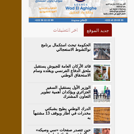
اخر التعليقات
جديد الموقع
الحكومة تبحث استكمال برنامج
نواكشوط الاستعجالي
قائد الأركان العامة للجيوش يستقبل
ملحق الدفاع الفرنسي ويقلده وسام
الاستحقاق الوطني
الوزير الأول يستقبل السفير
الجزائري ويؤكدان أهمية تطوير
التعاون المشترك
الدرك الوطني يطيح بشبكتي
مخدرات في أطار ويوقف 13 مشتبهاً
به
حين تتصدر صفحات «سي وصيكه»