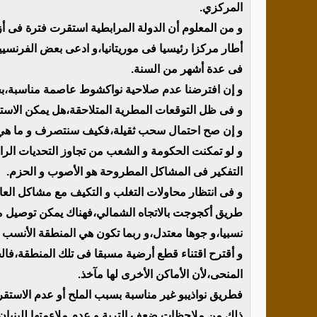
المركزي.
و من المعلوم أن الدولة المرابطية استقرت فترة فى 
أطار مركزا رئيسيا فى موريتانيا،و ادعى بعض الفرنسيي
فى عدة أشهر من السنة.
و إن افترضنا عدم صلاحية نواكشوط عاصمة مناسبة،بح
و فى ظل التوقعات المطرية المتلاحقة،هل يمكن الا
و إن صح احتمال سحب ثقيلة،فكيف سنتصرف و ما هي ال
و لو تمكنت الحكومة و الشعب من تجاوز التحديات الراهنة
التفكير فى المشاكل المطروحة هو الأصوب و الحزم.
و فى انتظار محاولات التغلب و التكيف مع مشاكل العا
طريق أكجوجت بالاتجاه الشمالي،فهناك يمكن توصيل ما
نسبيا،و جوها معتدل،و ربما تكون هي المنطقة الأنسب 
و أقترح اقتناء قطع أرضية مسبقا فى تلك المنطقة،فال
المنحى،لأن الأماكن الأخرى لها مآخذ.
فطريق نواذيبو غير مناسبة بسبب الملح أو عدم الاستق
ذلك من ملاحظات ضعف التربة و عدم ملاءمتها للبنيان،و