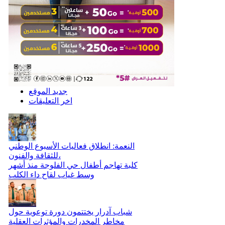
جديد الموقع
اخر التعليقات
النعمة: انطلاق فعاليات الأسبوع الوطني
للثقافة والفنون،
كلبة تهاجم أطفال حي الفلوجة منذ أشهر
وسط غياب لقاح داء الكلب
شباب آدرار يختتمون دورة توعوية حول
مخاطر المخدرات والمؤثرات العقلية