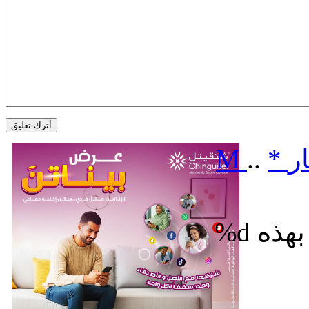
ر
*
..
M
%d