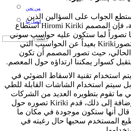
من نحن
تطع الجواب على السؤالين الذين
اتصل بنا
طرحناهما في البداية، فإن المصمم Hiromi Kiriki استطاع
ينا تصوراً لما ستكون عليه حواسب سوني
في عام 2020. يبدو تصورKiriki بعيداً عن الحواسيب التي
الحالي، حيث تصور المصمم أن تكون
بل كسوار يمكننا ارتداؤه حول المعصم.
ور Kiriki أن يتم استخدام تقنية الاسقاط الضوئي في
بل سيتم استخدام الشاشات القابلة للطي
ا، وهي ما تقوم بتطويره العديد من الشركات
الآن كسامسونج. بالإضافة إلى ذلك، قدم Kiriki تصوره حول
 قال أنها ستكون موجودة في مكان ما
ع المستخدم سحبها حال رغبته في
تخدامها.