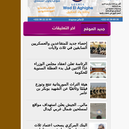
اخر التعليقات
جديد الموقع
إحصاء جديد للمتقاعدين والعسكريين
السابقين في ثلاث ولايات
الرئاسة تعلن انعقاد مجلس الوزراء
غدًا الاثنين قبل بدء العطلة السنوية
للحكومة
هيئة التراث الموريتانية تنتج وتوزع
فيلمًا وثائقيًا عن الشهيد بوبكر بن
عامر
مالي.. الجيش يعلن استهداف مواقع
لمسلحين شمال غربي كيدال
البنك المركزي يسحب اعتماد ثلاث